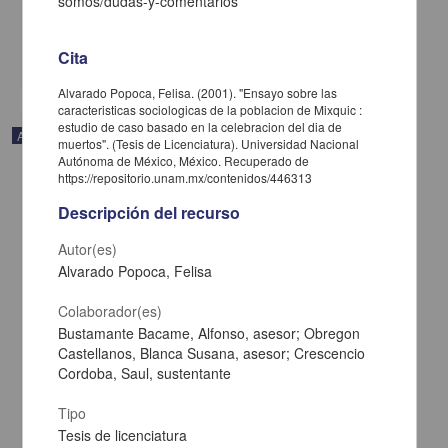
somos/dudas-y-comentarios
Ciencias Sociales y Económicas
La tradicion oral y la comunicacion en el
dia
de muertos
Cita
share
Alvarado Popoca, Felisa. (2001). "Ensayo sobre las
caracteristicas sociologicas de la poblacion de Mixquic :
estudio de caso basado en la celebracion del dia de
Artículo
muertos". (Tesis de Licenciatura). Universidad Nacional
Autónoma de México, México. Recuperado de
https://repositorio.unam.mx/contenidos/446313
Descripción del recurso
Autor(es)
Alvarado Popoca, Felisa
Colaborador(es)
Bustamante Bacame, Alfonso, asesor; Obregon
Castellanos, Blanca Susana, asesor; Crescencio
Cordoba, Saul, sustentante
Tipo
Ofrenda Dia de Muertos Cultura Afirmativa
Tesis de licenciatura