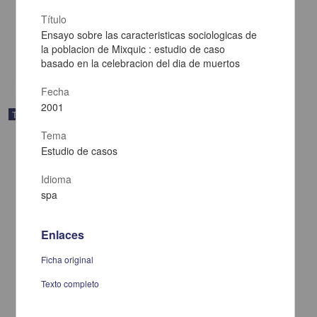
Zarate Chong, Jazmin - Facultad de Derecho, UNAM
2009-10-29
Título
Ciencias Sociales y Económicas
Ensayo sobre las caracteristicas sociologicas de
Ofrenda
Dia
de Muertos Cultura Afirmativa
la poblacion de Mixquic : estudio de caso
share
basado en la celebracion del dia de muertos
Fecha
2001
Trabajo de grado
Tema
Estudio de casos
Idioma
spa
Enlaces
Ficha original
Texto completo