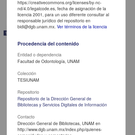
CORONAS
DIA
MUERTOS: VISTA GENERAL
https://creativecommons.org/licenses/by-nc-
nd/4.0/legalcode.es, fecha de asignación de la
share
licencia 2001, para un uso diferente consultar al
responsable jurídico del repositorio en
bidi@dgb.unam.mx.
Ver términos de la licencia
Trabajo de grado
Procedencia del contenido
Entidad o dependencia
Facultad de Odontología, UNAM
Colección
TESIUNAM
Repositorio
Repositorio de la Dirección General de
Bibliotecas y Servicios Digitales de Información
Contacto
La tradicion oral y la comunicacion en el dia de muertos
Dirección General de Bibliotecas, UNAM en
Rosillo Gonzalez, Cecilia de los Angeles
http://www.dgb.unam.mx/index.php/quienes-
1991