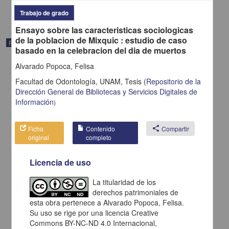
share
Trabajo de grado
Ensayo sobre las caracteristicas sociologicas
de la poblacion de Mixquic : estudio de caso
Registro de colección universitaria
basado en la celebracion del dia de muertos
Alvarado Popoca, Felisa
Facultad de Odontología, UNAM,
Tesis
(
Repositorio de la
Dirección General de Bibliotecas y Servicios Digitales de
Información
)
Ficha
Contenido
share
Compartir
original
completo
Licencia de uso
La titularidad de los
derechos patrimoniales de
CORONAS DIA MUERTOS: VISTA GENERAL
esta obra pertenece a Alvarado Popoca, Felisa.
GENDROP, PAUL
Su uso se rige por una licencia Creative
1964
Artes y Humanidades
Commons BY-NC-ND 4.0 Internacional,