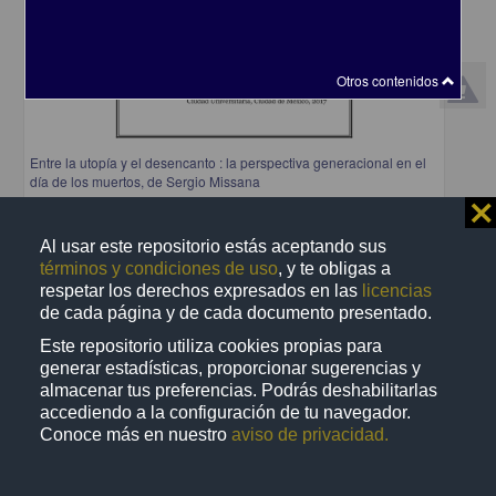
Otros contenidos
Entre la utopía y el desencanto : la perspectiva generacional en el
día de los muertos, de Sergio Missana
⨯
Reyes Romero, Anaí Nayeli
2017
Artes y Humanidades
Al usar este repositorio estás aceptando sus
Entre la utopía y el desencanto : la perspectiva generacional en el
día
de los muertos, de
términos y condiciones de uso
, y te obligas a
Sergio
respetar los derechos expresados en las
licencias
share
de cada página y de cada documento presentado.
Este repositorio utiliza cookies propias para
generar estadísticas, proporcionar sugerencias y
almacenar tus preferencias. Podrás deshabilitarlas
Registro de colección universitaria
accediendo a la configuración de tu navegador.
Conoce más en nuestro
aviso de privacidad.