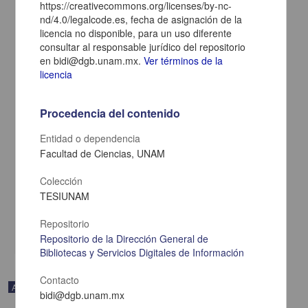
https://creativecommons.org/licenses/by-nc-
nd/4.0/legalcode.es, fecha de asignación de la
licencia no disponible, para un uso diferente
consultar al responsable jurídico del repositorio
en bidi@dgb.unam.mx.
Ver términos de la
licencia
Procedencia del contenido
Entidad o dependencia
Local structure modeling of iron doped triglycine sulphate single
Facultad de Ciencias, UNAM
crystals
Bharati, M.; Singh, V.; Kripal, Ram - Facultad de Ciencias, UNAM;
Colección
Sociedad Mexicana de Física
TESIUNAM
2025-01-01
Físico Matemáticas y Ciencias de la Tierra
Repositorio
share
Repositorio de la Dirección General de
Bibliotecas y Servicios Digitales de Información
Contacto
Artículo
bidi@dgb.unam.mx