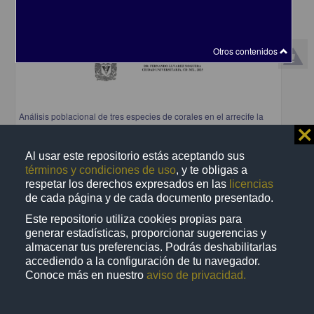
Otros contenidos
Análisis poblacional de tres especies de corales en el arrecife la
Perla del Golfo, Veracruz, México
⨯
Tobón Bravo, Angel Daniel
2025
Al usar este repositorio estás aceptando sus
Biología y Química
términos y condiciones de uso
, y te obligas a
respetar los derechos expresados en las
licencias
share
de cada página y de cada documento presentado.
Este repositorio utiliza cookies propias para
generar estadísticas, proporcionar sugerencias y
Trabajo de grado
almacenar tus preferencias. Podrás deshabilitarlas
accediendo a la configuración de tu navegador.
Conoce más en nuestro
aviso de privacidad.