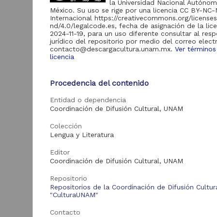
12,507
la Universidad Nacional Autóno
Servicios Digitales de
México. Su uso se rige por una licencia CC BY-NC-
Información
Internacional https://creativecommons.org/license
nd/4.0/legalcode.es, fecha de asignación de la lic
Revistas UNAM
2,228
2024-11-19, para un uso diferente consultar al res
jurídico del repositorio por medio del correo elect
Repositorio del
contacto@descargacultura.unam.mx.
Ver términos
Instituto de
licencia
Investigaciones
962
Jurídicas "RU
Jurídicas"
E
Procedencia del contenido
d
Repositorio del
Instituto de
Entidad o dependencia
Investigaciones
143
Coordinación de Difusión Cultural, UNAM
Bibliotecológicas y
C
de la Información
C
Colección
"IIBI UNAM"
2
Lengua y Literatura
A
Repositorios de la
Coordinación de
Editor
111
Difusión Cultural
Coordinación de Difusión Cultural, UNAM
"CulturaUNAM"
Repositorio
Repositorio de la
Dirección General de
Repositorios de la Coordinación de Difusión Cultur
Cómputo y de
"CulturaUNAM"
Tecnologías de
105
Aud
Información y
Contacto