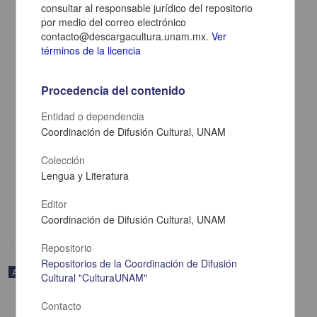
consultar al responsable jurídico del repositorio
por medio del correo electrónico
contacto@descargacultura.unam.mx.
Ver
términos de la licencia
Procedencia del contenido
Entidad o dependencia
Coordinación de Difusión Cultural, UNAM
En voz de Manuel Rivas
Colección
Rivas, Manuel - Coordinación de Difusión Cultural, UNAM
Lengua y Literatura
2023-05-11
Artes y Humanidades
Editor
share
Coordinación de Difusión Cultural, UNAM
Repositorio
Repositorios de la Coordinación de Difusión
Audio
Cultural "CulturaUNAM"
Contacto