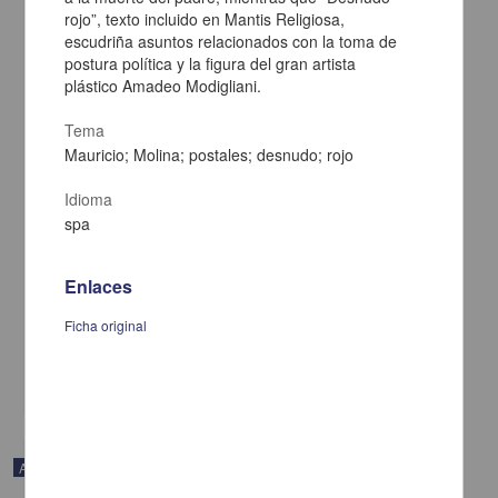
rojo”, texto incluido en Mantis Religiosa,
escudriña asuntos relacionados con la toma de
postura política y la figura del gran artista
plástico Amadeo Modigliani.
Tema
Mauricio; Molina; postales; desnudo; rojo
Idioma
spa
En voz de Rafael Cadenas
Enlaces
Cadenas, Rafael - Coordinación de Difusión Cultural, UNAM
2023-04-25
Ficha original
Artes y Humanidades
share
Audio