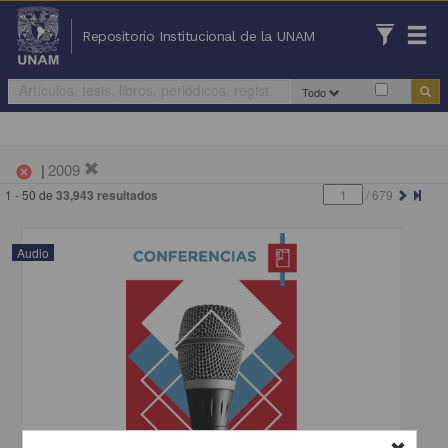
Repositorio Institucional de la UNAM
Todo
|
2009
cancel
1 - 50 de
33,943 resultados
/
679
Audio