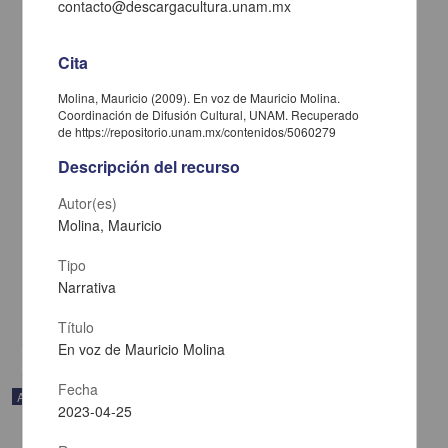
contacto@descargacultura.unam.mx
Cita
Molina, Mauricio (2009). En voz de Mauricio Molina.
Coordinación de Difusión Cultural, UNAM. Recuperado
de https://repositorio.unam.mx/contenidos/5060279
Descripción del recurso
Autor(es)
Molina, Mauricio
En voz de Gustavo Sainz
Sainz, Gustavo - Coordinación de Difusión Cultural, UNAM
Tipo
2023-05-11
Artes y Humanidades
Narrativa
share
Título
En voz de Mauricio Molina
Fecha
Audio
2023-04-25