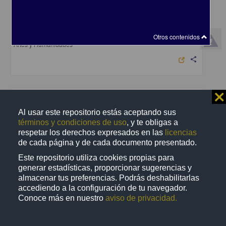
En voz de Álvaro Uribe
Uribe, Álvaro - Coordinación de Difusión Cultural, UNAM
2023-04-25
Otros contenidos
Artes y Humanidades
share
⨯
Audio
Al usar este repositorio estás aceptando sus
términos y condiciones de uso
, y te obligas a
respetar los derechos expresados en las
licencias
de cada página y de cada documento presentado.
Este repositorio utiliza cookies propias para
generar estadísticas, proporcionar sugerencias y
almacenar tus preferencias. Podrás deshabilitarlas
accediendo a la configuración de tu navegador.
Conoce más en nuestro
aviso de privacidad.