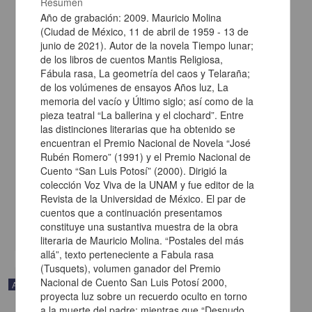
Resumen
Año de grabación: 2009. Mauricio Molina
(Ciudad de México, 11 de abril de 1959 - 13 de
junio de 2021). Autor de la novela Tiempo lunar;
de los libros de cuentos Mantis Religiosa,
Fábula rasa, La geometría del caos y Telaraña;
de los volúmenes de ensayos Años luz, La
memoria del vacío y Último siglo; así como de la
pieza teatral “La ballerina y el clochard”. Entre
las distinciones literarias que ha obtenido se
encuentran el Premio Nacional de Novela “José
Rubén Romero” (1991) y el Premio Nacional de
En voz de Xavier Velasco
Cuento “San Luis Potosí” (2000). Dirigió la
Velasco, Xavier - Coordinación de Difusión Cultural, UNAM
colección Voz Viva de la UNAM y fue editor de la
2023-05-11
Revista de la Universidad de México. El par de
Artes y Humanidades
cuentos que a continuación presentamos
constituye una sustantiva muestra de la obra
share
literaria de Mauricio Molina. “Postales del más
allá”, texto perteneciente a Fabula rasa
(Tusquets), volumen ganador del Premio
Nacional de Cuento San Luis Potosí 2000,
Audio
proyecta luz sobre un recuerdo oculto en torno
a la muerte del padre; mientras que “Desnudo