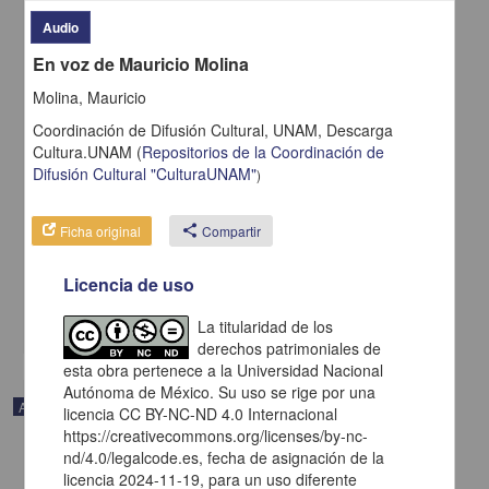
Audio
En voz de Mauricio Molina
Molina, Mauricio
Coordinación de Difusión Cultural, UNAM,
Descarga
Cultura.UNAM
(
Repositorios de la Coordinación de
Difusión Cultural "CulturaUNAM"
)
En voz de Rosa Montero
Ficha original
share
Compartir
Montero, Rosa - Coordinación de Difusión Cultural, UNAM
2023-05-11
Licencia de uso
Artes y Humanidades
share
La titularidad de los
derechos patrimoniales de
esta obra pertenece a la Universidad Nacional
Autónoma de México. Su uso se rige por una
Audio
licencia CC BY-NC-ND 4.0 Internacional
https://creativecommons.org/licenses/by-nc-
nd/4.0/legalcode.es, fecha de asignación de la
licencia 2024-11-19, para un uso diferente