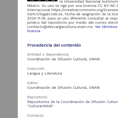
12,507
la Universidad Nacional Autóno
Servicios Digitales de
México. Su uso se rige por una licencia CC BY-NC-
Información
Internacional https://creativecommons.org/license
nd/4.0/legalcode.es, fecha de asignación de la lic
Revistas UNAM
2,228
2024-11-19, para un uso diferente consultar al res
jurídico del repositorio por medio del correo elect
Repositorio del
contacto@descargacultura.unam.mx.
Ver términos
Instituto de
licencia
Investigaciones
962
Jurídicas "RU
Jurídicas"
E
Procedencia del contenido
d
Repositorio del
Instituto de
Entidad o dependencia
Investigaciones
143
Coordinación de Difusión Cultural, UNAM
Bibliotecológicas y
C
de la Información
C
Colección
"IIBI UNAM"
2
Lengua y Literatura
A
Repositorios de la
Coordinación de
Editor
111
Difusión Cultural
Coordinación de Difusión Cultural, UNAM
"CulturaUNAM"
Repositorio
Repositorio de la
Dirección General de
Repositorios de la Coordinación de Difusión Cultur
Cómputo y de
"CulturaUNAM"
Tecnologías de
105
Aud
Información y
Contacto