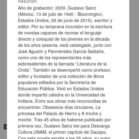
Resumen
Año de grabación: 2009. Gustavo Sainz
(México, 13 de julio de 1940 - Bloomington,
Estados Unidos, 26 de junio de 2015), escritor y
editor. Por su temprana incursión en la escritura
de novelas capaces de recrear el lenguaje
directo y coloquial de los jóvenes en la década
de los años sesenta, está catalogado, junto con
José Agustín y Parménides García Saldaña,
como uno de los representantes más
sobresalientes de la llamada “Literatura de la
Onda”. También se desempeñó como profesor,
En voz de Xavier Velasco
editor y fundador de una colección de libros
Velasco, Xavier - Coordinación de Difusión Cultural, UNAM
populares editados por la Secretaría de
2023-05-11
Educación Pública. Vivió en Estados Unidos
Artes y Humanidades
donde impartió cátedra en la Universidad de
Indiana. Entre sus obras más reconocidas se
share
encuentran: Obsesivos días circulares, La
princesa del Palacio de Hierro y A troche y
moche. Tras 45 años de haberse publicado por
primera vez, Gustavo Sainz lee para Descarga
Audio
Cultura.UNAM, el primer capítulo de Gazapo.
Con esta novela escrita a los 25 años, su autor