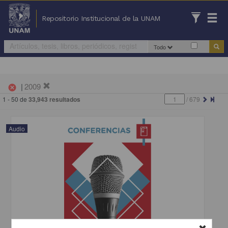
Repositorio Institucional de la UNAM
Todo
|
2009
cancel
1 - 50 de
33,943 resultados
/
679
Audio