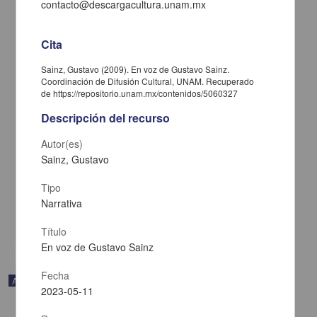
contacto@descargacultura.unam.mx
Cita
Sainz, Gustavo (2009). En voz de Gustavo Sainz.
Coordinación de Difusión Cultural, UNAM. Recuperado
de https://repositorio.unam.mx/contenidos/5060327
Descripción del recurso
Autor(es)
Sainz, Gustavo
En voz de Gustavo Sainz
Sainz, Gustavo - Coordinación de Difusión Cultural, UNAM
Tipo
2023-05-11
Artes y Humanidades
Narrativa
share
Título
En voz de Gustavo Sainz
Fecha
Audio
2023-05-11