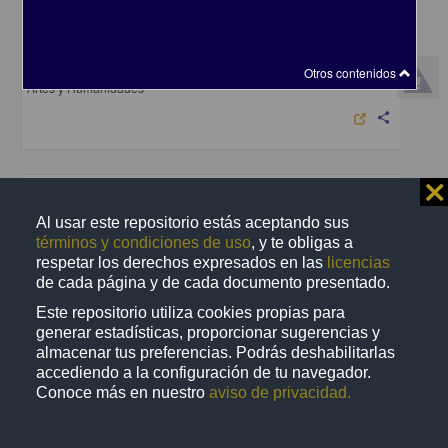
En voz de Álvaro Uribe
Uribe, Álvaro - Coordinación de Difusión Cultural, UNAM
2023-04-25
Otros contenidos
Artes y Humanidades
share
⨯
Audio
Al usar este repositorio estás aceptando sus
términos y condiciones de uso
, y te obligas a
respetar los derechos expresados en las
licencias
de cada página y de cada documento presentado.
Este repositorio utiliza cookies propias para
generar estadísticas, proporcionar sugerencias y
almacenar tus preferencias. Podrás deshabilitarlas
accediendo a la configuración de tu navegador.
Conoce más en nuestro
aviso de privacidad.