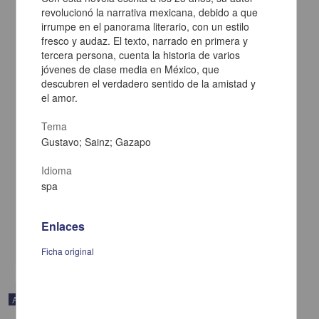
revolucionó la narrativa mexicana, debido a que
irrumpe en el panorama literario, con un estilo
fresco y audaz. El texto, narrado en primera y
tercera persona, cuenta la historia de varios
jóvenes de clase media en México, que
descubren el verdadero sentido de la amistad y
el amor.
Tema
Gustavo; Sainz; Gazapo
Idioma
En voz de Rafael Cadenas
spa
Cadenas, Rafael - Coordinación de Difusión Cultural, UNAM
2023-04-25
Artes y Humanidades
Enlaces
share
Ficha original
Audio