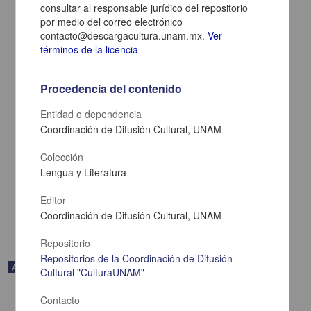
consultar al responsable jurídico del repositorio
por medio del correo electrónico
contacto@descargacultura.unam.mx.
Ver
términos de la licencia
Procedencia del contenido
Entidad o dependencia
Coordinación de Difusión Cultural, UNAM
En voz de Manuel Rivas
Colección
Rivas, Manuel - Coordinación de Difusión Cultural, UNAM
Lengua y Literatura
2023-05-11
Artes y Humanidades
Editor
share
Coordinación de Difusión Cultural, UNAM
Repositorio
Repositorios de la Coordinación de Difusión
Audio
Cultural "CulturaUNAM"
Contacto