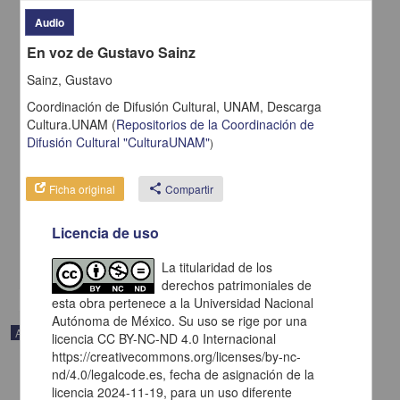
Audio
En voz de Gustavo Sainz
Sainz, Gustavo
Coordinación de Difusión Cultural, UNAM,
Descarga
Cultura.UNAM
(
Repositorios de la Coordinación de
Difusión Cultural "CulturaUNAM"
)
En voz de Rosa Montero
Ficha original
share
Compartir
Montero, Rosa - Coordinación de Difusión Cultural, UNAM
2023-05-11
Licencia de uso
Artes y Humanidades
share
La titularidad de los
derechos patrimoniales de
esta obra pertenece a la Universidad Nacional
Autónoma de México. Su uso se rige por una
Audio
licencia CC BY-NC-ND 4.0 Internacional
https://creativecommons.org/licenses/by-nc-
nd/4.0/legalcode.es, fecha de asignación de la
licencia 2024-11-19, para un uso diferente