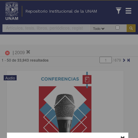
Repositorio Institucional de la UNAM
Todo
|
2009
cancel
1 - 50 de
33,943 resultados
/
679
Audio