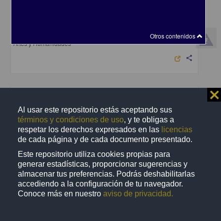
En voz de Álvaro Uribe
Uribe, Álvaro - Coordinación de Difusión Cultural, UNAM
2023-04-25
Otros contenidos
Artes y Humanidades
share
⨯
Audio
Al usar este repositorio estás aceptando sus
términos y condiciones de uso
, y te obligas a
respetar los derechos expresados en las
licencias
de cada página y de cada documento presentado.
Este repositorio utiliza cookies propias para
generar estadísticas, proporcionar sugerencias y
almacenar tus preferencias. Podrás deshabilitarlas
accediendo a la configuración de tu navegador.
Conoce más en nuestro
aviso de privacidad.