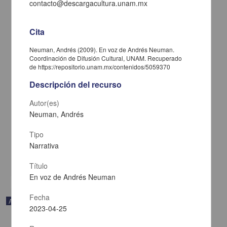
contacto@descargacultura.unam.mx
Cita
Neuman, Andrés (2009). En voz de Andrés Neuman.
Coordinación de Difusión Cultural, UNAM. Recuperado
de https://repositorio.unam.mx/contenidos/5059370
Descripción del recurso
Autor(es)
Neuman, Andrés
En voz de Gustavo Sainz
Sainz, Gustavo - Coordinación de Difusión Cultural, UNAM
Tipo
2023-05-11
Artes y Humanidades
Narrativa
share
Título
En voz de Andrés Neuman
Fecha
Audio
2023-04-25