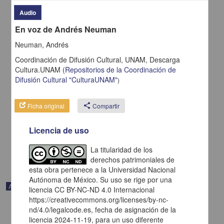
Audio
En voz de Andrés Neuman
Neuman, Andrés
Coordinación de Difusión Cultural, UNAM,
Descarga
Cultura.UNAM
(
Repositorios de la Coordinación de
Difusión Cultural "CulturaUNAM"
)
En voz de Rosa Montero
Ficha original
share
Compartir
Montero, Rosa - Coordinación de Difusión Cultural, UNAM
2023-05-11
Licencia de uso
Artes y Humanidades
share
La titularidad de los
derechos patrimoniales de
esta obra pertenece a la Universidad Nacional
Autónoma de México. Su uso se rige por una
Audio
licencia CC BY-NC-ND 4.0 Internacional
https://creativecommons.org/licenses/by-nc-
nd/4.0/legalcode.es, fecha de asignación de la
licencia 2024-11-19, para un uso diferente