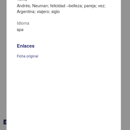
Andrés; Neuman; felicidad –belleza; pareja; vez;
Argentina; viajero; siglo
Idioma
spa
Enlaces
Ficha original
En voz de Rafael Cadenas
Cadenas, Rafael - Coordinación de Difusión Cultural, UNAM
2023-04-25
Artes y Humanidades
share
Audio