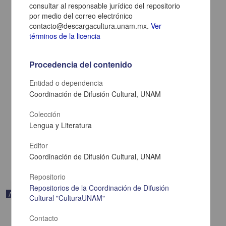
consultar al responsable jurídico del repositorio
por medio del correo electrónico
contacto@descargacultura.unam.mx.
Ver
términos de la licencia
Procedencia del contenido
Entidad o dependencia
Coordinación de Difusión Cultural, UNAM
En voz de Manuel Rivas
Colección
Rivas, Manuel - Coordinación de Difusión Cultural, UNAM
Lengua y Literatura
2023-05-11
Artes y Humanidades
Editor
share
Coordinación de Difusión Cultural, UNAM
Repositorio
Repositorios de la Coordinación de Difusión
Audio
Cultural "CulturaUNAM"
Contacto