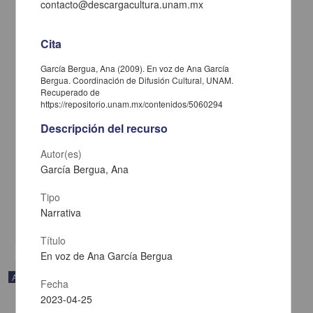
contacto@descargacultura.unam.mx
Cita
García Bergua, Ana (2009). En voz de Ana García
Bergua. Coordinación de Difusión Cultural, UNAM.
Recuperado de
https://repositorio.unam.mx/contenidos/5060294
Descripción del recurso
Autor(es)
En voz de Gustavo Sainz
García Bergua, Ana
Sainz, Gustavo - Coordinación de Difusión Cultural, UNAM
2023-05-11
Tipo
Artes y Humanidades
Narrativa
share
Título
En voz de Ana García Bergua
Audio
Fecha
2023-04-25