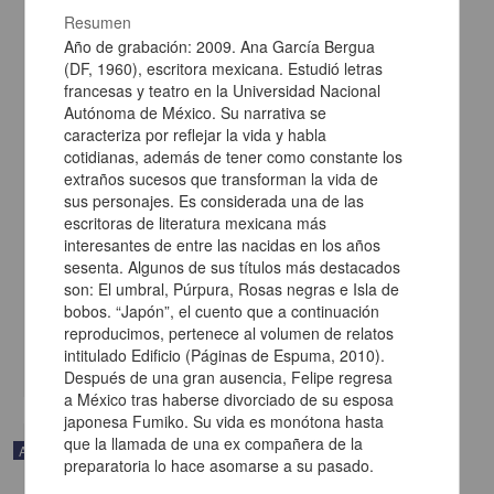
Resumen
Año de grabación: 2009. Ana García Bergua
(DF, 1960), escritora mexicana. Estudió letras
francesas y teatro en la Universidad Nacional
Autónoma de México. Su narrativa se
caracteriza por reflejar la vida y habla
cotidianas, además de tener como constante los
extraños sucesos que transforman la vida de
sus personajes. Es considerada una de las
escritoras de literatura mexicana más
interesantes de entre las nacidas en los años
sesenta. Algunos de sus títulos más destacados
En voz de Xavier Velasco
son: El umbral, Púrpura, Rosas negras e Isla de
Velasco, Xavier - Coordinación de Difusión Cultural, UNAM
2023-05-11
bobos. “Japón”, el cuento que a continuación
Artes y Humanidades
reproducimos, pertenece al volumen de relatos
intitulado Edificio (Páginas de Espuma, 2010).
share
Después de una gran ausencia, Felipe regresa
a México tras haberse divorciado de su esposa
japonesa Fumiko. Su vida es monótona hasta
que la llamada de una ex compañera de la
Audio
preparatoria lo hace asomarse a su pasado.