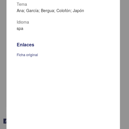
Tema
Ana; García; Bergua; Colofón; Japón
Idioma
spa
Enlaces
Ficha original
En voz de Rafael Cadenas
Cadenas, Rafael - Coordinación de Difusión Cultural, UNAM
2023-04-25
Artes y Humanidades
share
Audio