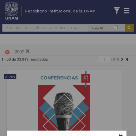
Repositorio Institucional de la UNAM
Todo
|
2009
cancel
1 - 50 de
33,943 resultados
/
679
Audio