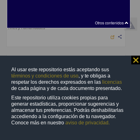
En voz de Álvaro Uribe
Uribe, Álvaro - Coordinación de Difusión Cultural, UNAM
2023-04-25
Otros contenidos
Artes y Humanidades
share
⨯
Audio
Al usar este repositorio estás aceptando sus
términos y condiciones de uso
, y te obligas a
respetar los derechos expresados en las
licencias
de cada página y de cada documento presentado.
Este repositorio utiliza cookies propias para
generar estadísticas, proporcionar sugerencias y
almacenar tus preferencias. Podrás deshabilitarlas
accediendo a la configuración de tu navegador.
Conoce más en nuestro
aviso de privacidad.