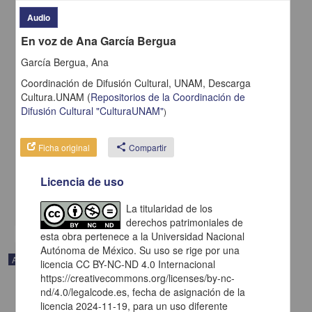
Audio
En voz de Ana García Bergua
García Bergua, Ana
Coordinación de Difusión Cultural, UNAM,
Descarga
Cultura.UNAM
(
Repositorios de la Coordinación de
Difusión Cultural "CulturaUNAM"
)
En voz de Rosa Montero
Ficha original
share
Compartir
Montero, Rosa - Coordinación de Difusión Cultural, UNAM
2023-05-11
Licencia de uso
Artes y Humanidades
share
La titularidad de los
derechos patrimoniales de
esta obra pertenece a la Universidad Nacional
Autónoma de México. Su uso se rige por una
Audio
licencia CC BY-NC-ND 4.0 Internacional
https://creativecommons.org/licenses/by-nc-
nd/4.0/legalcode.es, fecha de asignación de la
licencia 2024-11-19, para un uso diferente