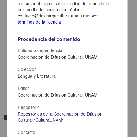
consultar al responsable jurídico del repositorio
por medio del correo electrónico
contacto@descargacultura.unam.mx.
Ver
términos de la licencia
Procedencia del contenido
Entidad o dependencia
Coordinación de Difusión Cultural, UNAM
En voz de Manuel Rivas
Colección
Rivas, Manuel - Coordinación de Difusión Cultural, UNAM
Lengua y Literatura
2023-05-11
Artes y Humanidades
Editor
share
Coordinación de Difusión Cultural, UNAM
Repositorio
Repositorios de la Coordinación de Difusión
Audio
Cultural "CulturaUNAM"
Contacto