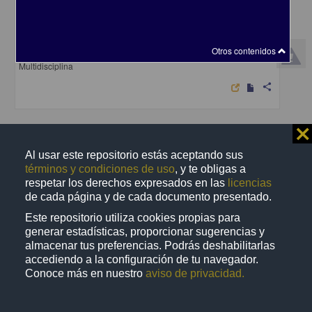
Humor En Panamá
León Zapata, Pedro - Centro de Investigaciones sobre América
Latina y el Caribe, UNAM
Otros contenidos
2021-02-04
Multidisciplina
share
⨯
Artículo
Al usar este repositorio estás aceptando sus
términos y condiciones de uso
, y te obligas a
respetar los derechos expresados en las
licencias
de cada página y de cada documento presentado.
Este repositorio utiliza cookies propias para
generar estadísticas, proporcionar sugerencias y
almacenar tus preferencias. Podrás deshabilitarlas
accediendo a la configuración de tu navegador.
Conoce más en nuestro
aviso de privacidad.