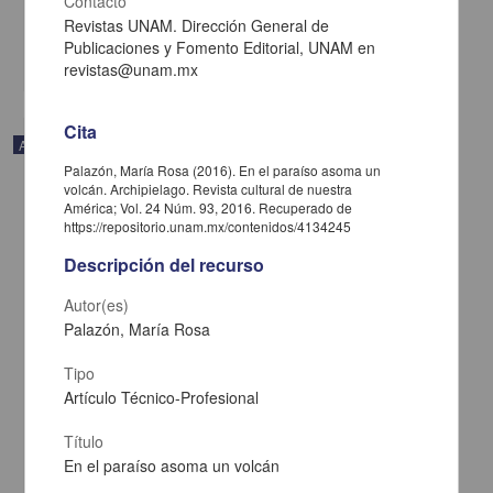
Contacto
2021-02-05
Multidisciplina
Revistas UNAM. Dirección General de
Publicaciones y Fomento Editorial, UNAM en
share
revistas@unam.mx
Cita
Artículo
Palazón, María Rosa (2016). En el paraíso asoma un
volcán. Archipielago. Revista cultural de nuestra
América; Vol. 24 Núm. 93, 2016. Recuperado de
https://repositorio.unam.mx/contenidos/4134245
Descripción del recurso
Autor(es)
Palazón, María Rosa
Tipo
Artículo Técnico-Profesional
Título
En el paraíso asoma un volcán
El magisterio callado de un quijote santiaguero
Carralero, Rafael - Centro de Investigaciones sobre América Latina