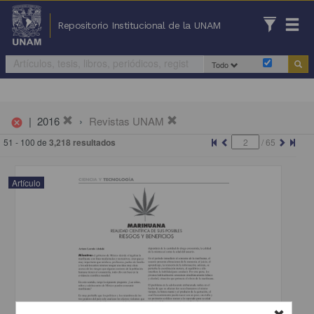
Repositorio Institucional de la UNAM
Todo
|
2016
Revistas UNAM
cancel
51 - 100 de
3,218 resultados
/
65
Artículo