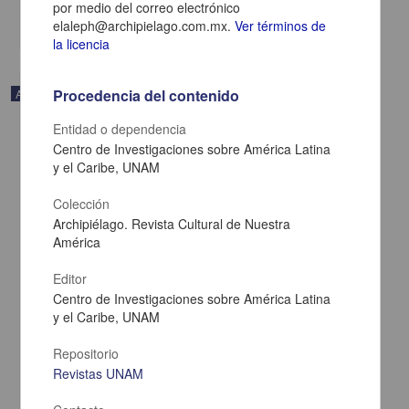
por medio del correo electrónico
share
elaleph@archipielago.com.mx.
Ver términos de
la licencia
Procedencia del contenido
Artículo
Entidad o dependencia
Centro de Investigaciones sobre América Latina
y el Caribe, UNAM
Colección
Archipiélago. Revista Cultural de Nuestra
América
Editor
Centro de Investigaciones sobre América Latina
y el Caribe, UNAM
Repositorio
AchéPa_RobertoFernandezRetamar
Revistas UNAM
Alfonso López, Félix Julio - Centro de Investigaciones sobre
América Latina y el Caribe, UNAM