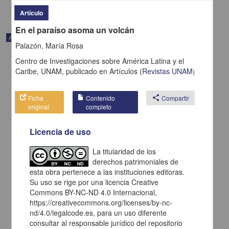
Artículo
En el paraíso asoma un volcán
Artículo
Palazón, María Rosa
Centro de Investigaciones sobre América Latina y el
Caribe, UNAM,
publicado en
Artículos
(
Revistas UNAM
)
Ficha
Contenido
share
Compartir
original
completo
Licencia de uso
La titularidad de los
derechos patrimoniales de
esta obra pertenece a las instituciones editoras.
Su uso se rige por una licencia Creative
Dilma fue el chivo expiatorio de la sociedad brasileña
Commons BY-NC-ND 4.0 Internacional,
Viniegra González, Gustavo - Centro de Investigaciones sobre
https://creativecommons.org/licenses/by-nc-
América Latina y el Caribe, UNAM
nd/4.0/legalcode.es, para un uso diferente
2021-02-05
consultar al responsable jurídico del repositorio
Multidisciplina