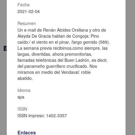
Fecha
y el Caribe, UNAM
2021-02-05
2021-02-04
Multidisciplina
Resumen
share
Un e-mail de Renán Alcides Orellana y otro de
Aleyda De Gracia hablan de Congoja: Pino
caído:/ el viento en el pinar, /largo gemido (589).
La semana previa recibimos,como siempre, las
Artículo
largas, divertidas, ahora premonitorias,
llamadas telefónicas del Buen Ladrón, es decir,
del panameño guerrillero crucificado. Nos
miramos en medio del Vendaval: roble
abatido.
Idioma
spa
ISSN
ISSN impreso: 1402-3357
Enlaces