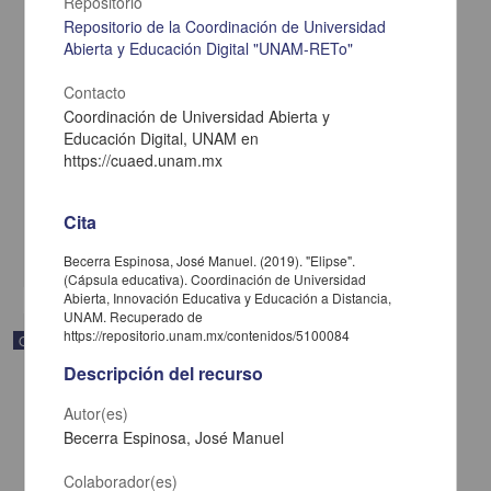
Repositorio
Repositorio de la Coordinación de Universidad
Abierta y Educación Digital "UNAM-RETo"
Contacto
Coordinación de Universidad Abierta y
Sistemas de desigualdades
Educación Digital, UNAM en
Becerra Espinosa, José Manuel - Coordinación de Universidad
https://cuaed.unam.mx
Abierta y Educación a Distancia, UNAM; Dirección General de la
Escuela Nacional Preparatoria, UNAM
2019-09-06
Multidisciplina
Cita
share
Becerra Espinosa, José Manuel. (2019). "Elipse".
(Cápsula educativa). Coordinación de Universidad
Abierta, Innovación Educativa y Educación a Distancia,
UNAM. Recuperado de
https://repositorio.unam.mx/contenidos/5100084
Objeto de aprendizaje
Descripción del recurso
Autor(es)
Becerra Espinosa, José Manuel
Colaborador(es)