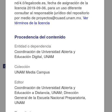
nd/4.0/legalcode.es, fecha de asignación de la
licencia 2019-09-06, para un uso diferente
consultar al responsable jurídico del repositorio
Modelado de funciones
por medio de proyectos@cuaed.unam.mx.
Ver
Becerra Espinosa, José Manuel - Coordinación de Universidad
términos de la licencia
Abierta y Educación a Distancia, UNAM; Dirección General de la
Escuela Nacional Preparatoria, UNAM
2019-09-06
Procedencia del contenido
Multidisciplina
Entidad o dependencia
share
Coordinación de Universidad Abierta y
Educación Digital, UNAM
Objeto de aprendizaje
Colección
UNAM Media Campus
Editor
Coordinación de Universidad Abierta y
Educación a Distancia, UNAM; Dirección
General de la Escuela Nacional Preparatoria,
UNAM