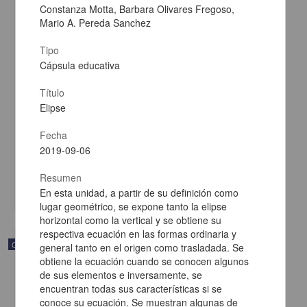
Constanza Motta, Barbara Olivares Fregoso,
Mario A. Pereda Sanchez
Tipo
Cápsula educativa
Título
Álgebra y modelado de funciones
Elipse
Becerra Espinosa, José Manuel - Coordinación de Universidad
Abierta y Educación a Distancia, UNAM; Dirección General de la
Fecha
Escuela Nacional Preparatoria, UNAM
2019-09-06
2019-09-06
Multidisciplina
Resumen
share
En esta unidad, a partir de su definición como
lugar geométrico, se expone tanto la elipse
horizontal como la vertical y se obtiene su
respectiva ecuación en las formas ordinaria y
Objeto de aprendizaje
general tanto en el origen como trasladada. Se
obtiene la ecuación cuando se conocen algunos
de sus elementos e inversamente, se
encuentran todas sus características si se
conoce su ecuación. Se muestran algunas de