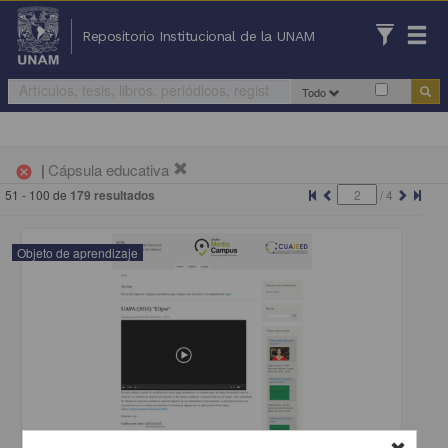
Repositorio Institucional de la UNAM
Todo
|
Cápsula educativa
cancel
51 - 100 de
179 resultados
/
4
Objeto de aprendizaje