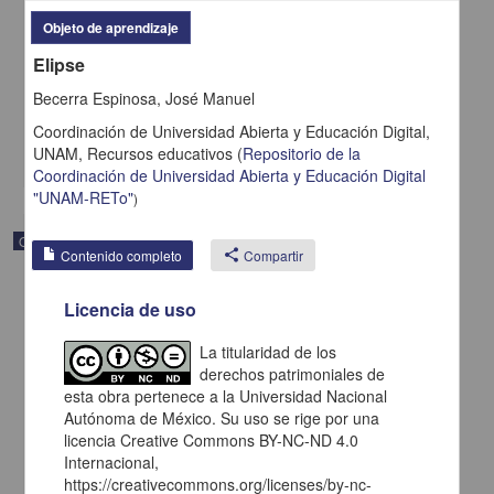
Función Inversa
Objeto de aprendizaje
Becerra Espinosa, José Manuel - Coordinación de Universidad
Elipse
Abierta y Educación a Distancia, UNAM; Dirección General de la
Escuela Nacional Preparatoria, UNAM
Becerra Espinosa, José Manuel
2019-09-06
Multidisciplina
Coordinación de Universidad Abierta y Educación Digital,
UNAM,
Recursos educativos
(
Repositorio de la
share
Coordinación de Universidad Abierta y Educación Digital
"UNAM-RETo"
)
Objeto de aprendizaje
Contenido completo
share
Compartir
Licencia de uso
La titularidad de los
derechos patrimoniales de
esta obra pertenece a la Universidad Nacional
Autónoma de México. Su uso se rige por una
licencia Creative Commons BY-NC-ND 4.0
Internacional,
https://creativecommons.org/licenses/by-nc-