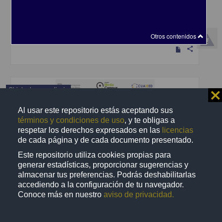
Becerra Espinosa, José Manuel - Coordinación de Universidad
Abierta y Educación a Distancia, UNAM; Dirección General de la
Escuela Nacional Preparatoria, UNAM
2019-09-06
Multidisciplina
Otros contenidos
share
Objeto de aprendizaje
⨯
Al usar este repositorio estás aceptando sus
términos y condiciones de uso
, y te obligas a
respetar los derechos expresados en las
licencias
de cada página y de cada documento presentado.
Este repositorio utiliza cookies propias para
generar estadísticas, proporcionar sugerencias y
almacenar tus preferencias. Podrás deshabilitarlas
accediendo a la configuración de tu navegador.
Conoce más en nuestro
aviso de privacidad.