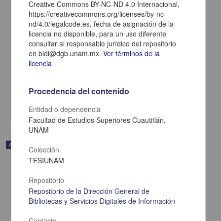
Creative Commons BY-NC-ND 4.0 Internacional,
https://creativecommons.org/licenses/by-nc-
nd/4.0/legalcode.es, fecha de asignación de la
licencia no disponible, para un uso diferente
consultar al responsable jurídico del repositorio
Oportunidades de la inteligencia artificial en los posgrados de
en bidi@dgb.unam.mx.
Ver términos de la
medicina deportiva y áreas afines
licencia
Bustos-Viviescas, Brian Johan; García Yerena, Carlos Enrique;
Villamizar Navarro, Amalia - Facultad de Medicina, UNAM
2025-01-05
Procedencia del contenido
Medicina y Ciencias de la Salud
share
Entidad o dependencia
Facultad de Estudios Superiores Cuautitlán,
UNAM
Artículo
Colección
TESIUNAM
Repositorio
Repositorio de la Dirección General de
Bibliotecas y Servicios Digitales de Información
Contacto