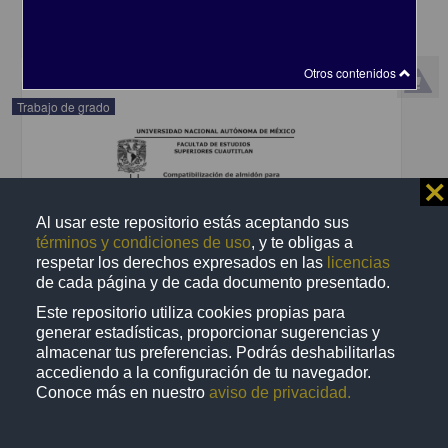
share
Otros contenidos
Trabajo de grado
⨯
Al usar este repositorio estás aceptando sus
términos y condiciones de uso
, y te obligas a
respetar los derechos expresados en las
licencias
de cada página y de cada documento presentado.
Este repositorio utiliza cookies propias para
generar estadísticas, proporcionar sugerencias y
almacenar tus preferencias. Podrás deshabilitarlas
accediendo a la configuración de tu navegador.
Conoce más en nuestro
aviso de privacidad.
Autoeficacia en escritura académica de estudiantes de bachillerato
y licenciatura y su relación con su desempeño escrito
Hernández Bustamante, Daniela Yohualli