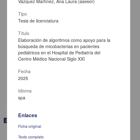
Vázquez Martínez, Ana Laura (asesor)
Tipo
Tesis de licenciatura
Título
Elaboración de algoritmos como apoyo para la
búsqueda de micobacterias en pacientes
pediátricos en el Hospital de Pediatría del
Percepción de los médicos internos sobre la implementación del
Centro Médico Nacional Siglo XXI
método socrático como estrategia de aprendizaje
Andrade-Castellanos, Carlos Alberto; Cuevas-Álvarez, Leobardo;
Fecha
Ramos-Herrera, Igor Martín - Facultad de Medicina, UNAM
2025
2025-01-05
Medicina y Ciencias de la Salud
Idioma
share
spa
Enlaces
Artículo
Ficha original
Texto completo