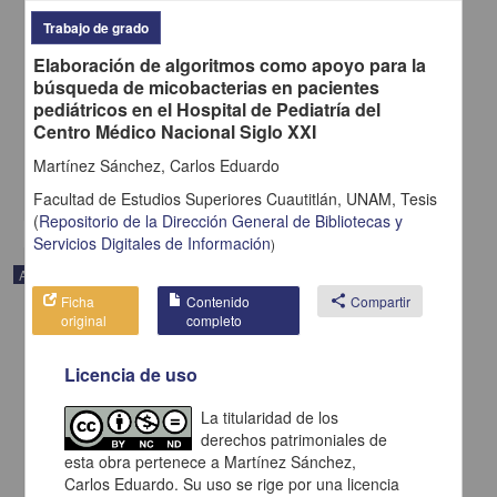
Aguirre Flórez, Mateo; Gómez González, José Fernando; Jiménez
Trabajo de grado
Osorio, Laura Alejandra; Moreno Gómez, Mateo; Moreno Gómez,
Juanita; Rojas Paguanquiza, Karla Liseth; Rojas Paguanquiza,
Elaboración de algoritmos como apoyo para la
Donald Jehison; Quintero Cabrera, Yuly Mabel; Pantoja Chazatar,
búsqueda de micobacterias en pacientes
Lency Yurani; Moreno Gómez, Germán Alberto - Facultad de
pediátricos en el Hospital de Pediatría del
Medicina, UNAM
Centro Médico Nacional Siglo XXI
2025-01-05
Medicina y Ciencias de la Salud
Martínez Sánchez, Carlos Eduardo
share
Facultad de Estudios Superiores Cuautitlán, UNAM,
Tesis
(
Repositorio de la Dirección General de Bibliotecas y
Servicios Digitales de Información
)
Artículo
Ficha
Contenido
share
Compartir
original
completo
Licencia de uso
La titularidad de los
derechos patrimoniales de
esta obra pertenece a Martínez Sánchez,
Carlos Eduardo. Su uso se rige por una licencia