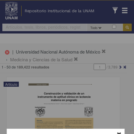
Repositorio Institucional de la UNAM
Todo
|
Universidad Nacional Autónoma de México
cancel
Medicina y Ciencias de la Salud
1 - 50 de
189,422 resultados
/
3,789
Artículo