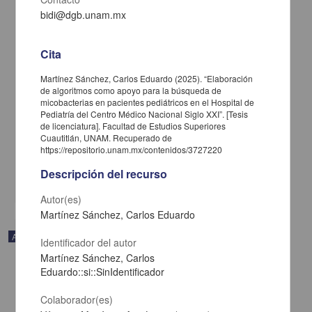
bidi@dgb.unam.mx
Cita
Martínez Sánchez, Carlos Eduardo (2025). “Elaboración
de algoritmos como apoyo para la búsqueda de
Trayectorias académicas de tres generaciones de una licenciatura
micobacterias en pacientes pediátricos en el Hospital de
en Medicina durante la pandemia por COVID-19
Pediatría del Centro Médico Nacional Siglo XXI”. [Tesis
Bautista-Rodríguez, Gabriela; Fortoul, Teresa Imelda - Facultad de
de licenciatura]. Facultad de Estudios Superiores
Medicina, UNAM
Cuautitlán, UNAM. Recuperado de
2025-01-05
https://repositorio.unam.mx/contenidos/3727220
Medicina y Ciencias de la Salud
Descripción del recurso
share
Autor(es)
Martínez Sánchez, Carlos Eduardo
Artículo
Identificador del autor
Martínez Sánchez, Carlos
Eduardo::si::SinIdentificador
Colaborador(es)