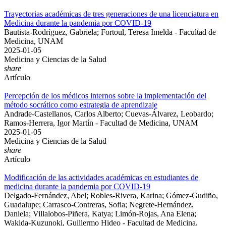
Trayectorias académicas de tres generaciones de una licenciatura en
Medicina durante la pandemia por COVID-19
Bautista-Rodríguez, Gabriela; Fortoul, Teresa Imelda - Facultad de
Medicina, UNAM
2025-01-05
Medicina y Ciencias de la Salud
share
Artículo
Percepción de los médicos internos sobre la implementación del
método socrático como estrategia de aprendizaje
Andrade-Castellanos, Carlos Alberto; Cuevas-Álvarez, Leobardo;
Ramos-Herrera, Igor Martín - Facultad de Medicina, UNAM
2025-01-05
Medicina y Ciencias de la Salud
share
Artículo
Modificación de las actividades académicas en estudiantes de
medicina durante la pandemia por COVID-19
Delgado-Fernández, Abel; Robles-Rivera, Karina; Gómez-Gudiño,
Guadalupe; Carrasco-Contreras, Sofia; Negrete-Hernández,
Daniela; Villalobos-Piñera, Katya; Limón-Rojas, Ana Elena;
Wakida-Kuzunoki, Guillermo Hideo - Facultad de Medicina,