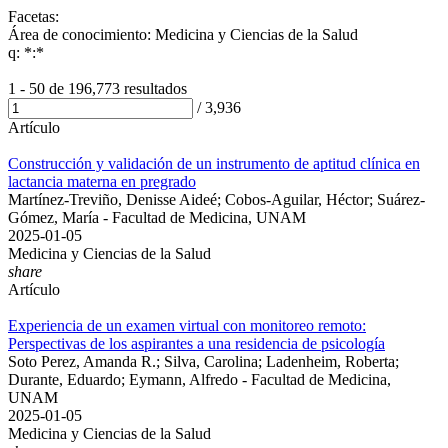
Facetas:
Área de conocimiento: Medicina y Ciencias de la Salud
q: *:*
1 - 50 de
196,773 resultados
/
3,936
Artículo
Construcción y validación de un instrumento de aptitud clínica en
lactancia materna en pregrado
Martínez-Treviño, Denisse Aideé; Cobos-Aguilar, Héctor; Suárez-
Gómez, María - Facultad de Medicina, UNAM
2025-01-05
Medicina y Ciencias de la Salud
share
Artículo
Experiencia de un examen virtual con monitoreo remoto:
Perspectivas de los aspirantes a una residencia de psicología
Soto Perez, Amanda R.; Silva, Carolina; Ladenheim, Roberta;
Durante, Eduardo; Eymann, Alfredo - Facultad de Medicina,
UNAM
2025-01-05
Medicina y Ciencias de la Salud