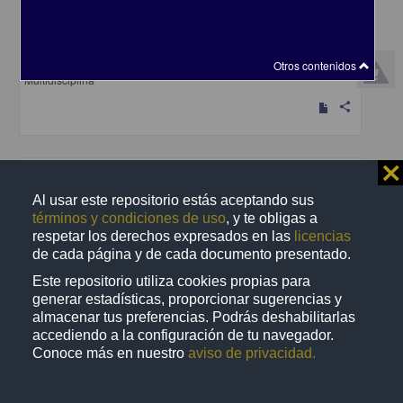
El Partido liberal
1887-12-30
Otros contenidos
Multidisciplina
share
⨯
Publicación periódica
Al usar este repositorio estás aceptando sus
términos y condiciones de uso
, y te obligas a
respetar los derechos expresados en las
licencias
de cada página y de cada documento presentado.
Este repositorio utiliza cookies propias para
generar estadísticas, proporcionar sugerencias y
almacenar tus preferencias. Podrás deshabilitarlas
accediendo a la configuración de tu navegador.
Conoce más en nuestro
aviso de privacidad.