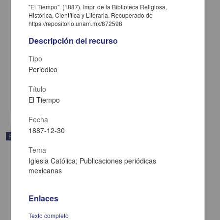
"El Tiempo". (1887). Impr. de la Biblioteca Religiosa,
Histórica, Científica y Literaria. Recuperado de
https://repositorio.unam.mx/872598
Descripción del recurso
Tipo
El Foro
Periódico
1887-12-31
Multidisciplina
Título
share
El Tiempo
Fecha
1887-12-30
Publicación
Tema
Iglesia Católica; Publicaciones periódicas
mexicanas
Enlaces
Texto completo