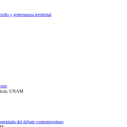
rollo y gobernanza territorial
iento
ómicas, UNAM
 comentada del debate contemporáneo
AM