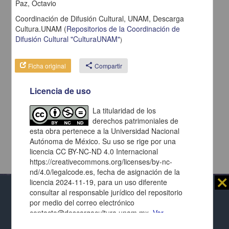
Paz, Octavio
Coordinación de Difusión Cultural, UNAM,
Descarga
Cultura.UNAM
(
Repositorios de la Coordinación de
Difusión Cultural "CulturaUNAM"
)
Ficha original
share
Compartir
Licencia de uso
La titularidad de los
derechos patrimoniales de
esta obra pertenece a la Universidad Nacional
Autónoma de México. Su uso se rige por una
licencia CC BY-NC-ND 4.0 Internacional
https://creativecommons.org/licenses/by-nc-
nd/4.0/legalcode.es, fecha de asignación de la
⨯
licencia 2024-11-19, para un uso diferente
consultar al responsable jurídico del repositorio
Al usar este repositorio estás aceptando sus
por medio del correo electrónico
términos y condiciones de uso
, y te obligas a
contacto@descargacultura.unam.mx.
Ver
respetar los derechos expresados en las
licencias
Repositorio Institucional de la
términos de la licencia
de cada página y de cada documento presentado.