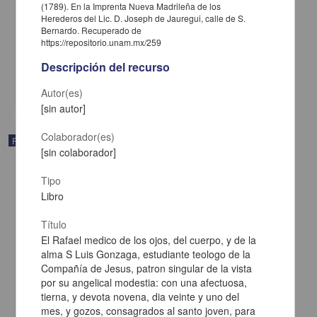
(1789). En la Imprenta Nueva Madrileña de los
Annali della tipografia fiorentina di Lorenzo Torrentino impressore
Herederos del Lic. D. Joseph de Jauregui, calle de S.
dvcale
Bernardo. Recuperado de
[sin autor] - Francesco Daddi
https://repositorio.unam.mx/259
1819
Multidisciplina
Descripción del recurso
share
Autor(es)
[sin autor]
Colaborador(es)
Publicación
[sin colaborador]
Tipo
Libro
Título
El Rafael medico de los ojos, del cuerpo, y de la
alma S Luis Gonzaga, estudiante teologo de la
Compañía de Jesus, patron singular de la vista
por su angelical modestia: con una afectuosa,
tierna, y devota novena, dia veinte y uno del
mes, y gozos, consagrados al santo joven, para