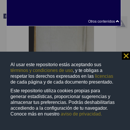
Publicación
Otros contenidos
⨯
Al usar este repositorio estás aceptando sus
términos y condiciones de uso
, y te obligas a
respetar los derechos expresados en las
licencias
de cada página y de cada documento presentado.
Este repositorio utiliza cookies propias para
generar estadísticas, proporcionar sugerencias y
Practicas devotas en honor del Sacratisimo corazón de Nuestro
almacenar tus preferencias. Podrás deshabilitarlas
Señor Jesuchristo
accediendo a la configuración de tu navegador.
[sin autor] - Por Don Mariano Joseph de Zúñiga y Ontiveros
Conoce más en nuestro
aviso de privacidad.
1805
Multidisciplina