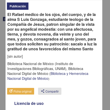
Publicación
El Rafael medico de los ojos, del cuerpo, y de la
alma S Luis Gonzaga, estudiante teologo de la
Publicación
Compañía de Jesus, patron singular de la vista
por su angelical modestia: con una afectuosa,
tierna, y devota novena, dia veinte y uno del
mes, y gozos, consagrados al santo joven, para
que todos soliciten su patrocinio: sacalo a luz la
gratitud de unos favorecidos del mismo Santo
[sin autor]
Biblioteca Nacional de México (Instituto de
Investigaciones Bibliográficas, UNAM),
Biblioteca
Nacional Digital de México
(
Biblioteca y Hemeroteca
Nacional Digital de México
)
Oda pronunciada en el banquete que la exma ciudad dio al exmo
Ficha original
share
Compartir
señor primer gefe del Ejército Imperial, en el día de su entrada a
esta capital
Licencia de uso
[sin autor] - Imprenta Imperial de D. Alejandro Valdés
1821