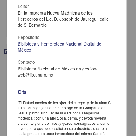
escuelas de primeras letras
Editor
[sin autor] - en la oficina de D. Juan Bautista de Arizpe
En la Imprenta Nueva Madrileña de los
1820
Multidisciplina
Herederos del Lic. D. Joseph de Jauregui, calle
de S. Bernardo
share
Repositorio
Biblioteca y Hemeroteca Nacional Digital de
México
Publicación
Contacto
Biblioteca Nacional de México en gestion-
web@iib.unam.mx
Cita
"El Rafael medico de los ojos, del cuerpo, y de la alma S
Luis Gonzaga, estudiante teologo de la Compañía de
Jesus, patron singular de la vista por su angelical
modestia : con una afectuosa, tierna, y devota novena,
dia veinte y uno del mes, y gozos, consagrados al santo
joven, para que todos soliciten su patrocinio : sacalo a
luz la gratitud de unos favorecidos del mismo Santo".