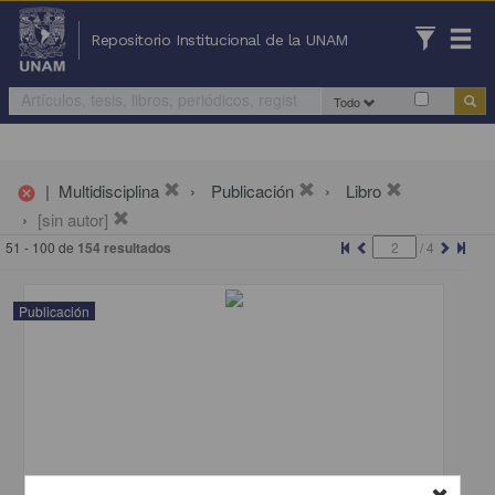
Repositorio Institucional de la UNAM
Todo
|
Multidisciplina
Publicación
Libro
cancel
[sin autor]
51 - 100 de
154 resultados
/
4
Publicación