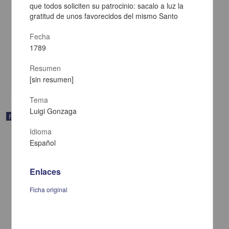
que todos soliciten su patrocinio: sacalo a luz la
gratitud de unos favorecidos del mismo Santo
Memoria sobre la utilidad é influjo de la minería en el reino:
necesidad de su fomento, y arbitrios de verificarlo
Fecha
[sin autor] - Oficina de Don Juan Bautista de Arizpe
1789
1819
Multidisciplina
Resumen
share
[sin resumen]
Tema
Luigi Gonzaga
Publicación
Idioma
Español
Enlaces
Ficha original