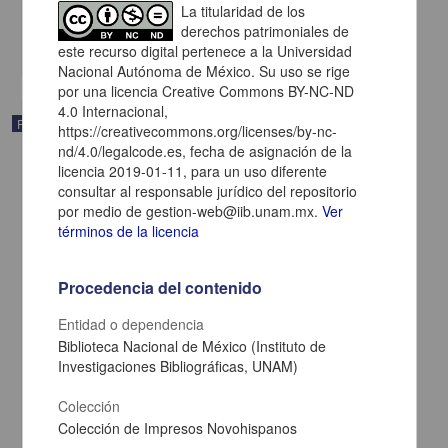
La titularidad de los
Multidisciplina
derechos patrimoniales de
share
este recurso digital pertenece a la Universidad
Nacional Autónoma de México. Su uso se rige
por una licencia Creative Commons BY-NC-ND
4.0 Internacional,
Publicación
https://creativecommons.org/licenses/by-nc-
nd/4.0/legalcode.es, fecha de asignación de la
licencia 2019-01-11, para un uso diferente
consultar al responsable jurídico del repositorio
por medio de gestion-web@iib.unam.mx.
Ver
términos de la licencia
Procedencia del contenido
Entidad o dependencia
Biblioteca Nacional de México (Instituto de
Investigaciones Bibliográficas, UNAM)
Colección
Compendio de la gramática y ortografía castellanas: dispuesto con
Colección de Impresos Novohispanos
arreglo a las de la Real Academia de la Lengua: para el uso de las