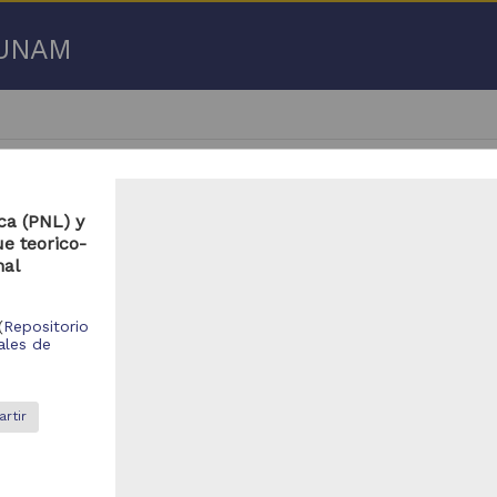
a UNAM
ca (PNL) y
e teorico-
nal
- 100 de
9,201 resultados
(
Repositorio
ales de
bajo de grado
Trabajo de grado
rtir