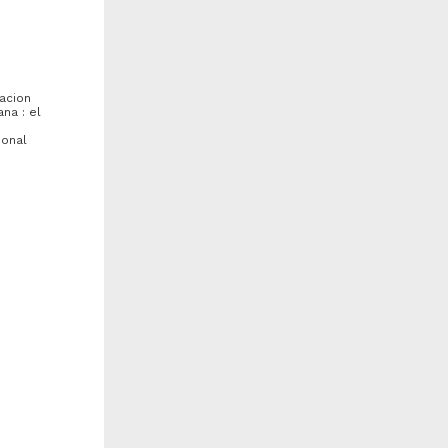
macion
na : el
ional
iseño de un plan general
Regulacion de las medidas de
ara la elaboracion de
apremio en el juicio ejecutivo
rogramas de capacitacion
mercantil
n el ISSSTE...
odriguez Gutierrez, Nicolasa
Durán Suarez, Carlos Rafael
001
2001
rtes y Humanidades
Ciencias Sociales y
Económicas
(PNL) y
teorico-