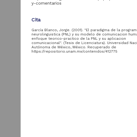
aportante
y-comentarios
de la UNAM
Cita
Facultad de Derecho,
1,021
UNAM
García Blanco, Jorge. (2001). "El paradigma de la progra
neurolinguistica (PNL) y su modelo de comunicacion huma
Escuela Nacional de
enfoque teorico-practico de la PNL y su aplicacion
Estudios
1,015
comunicacional". (Tesis de Licenciatura). Universidad Nac
Profesionales Aragón,
Autónoma de México, México. Recuperado de
UNAM
https://repositorio.unam.mx/contenidos/412775
Escuela Nacional de
Descripción del recurso
Estudios
847
Profesionales
Autor(es)
Acatlán, UNAM
García Blanco, Jorge
Facultad de Estudios
D
Superiores
702
Colaborador(es)
p
Cuautitlán, UNAM
Avila Lara, Maria Magdalena, asesor
p
e
Facultad de
557
R
Tipo
Odontología, UNAM
2
Tesis de licenciatura
A
Facultad de Química,
542
UNAM
Título
El paradigma de la programacion neurolinguistica 
Facultad de
463
su modelo de comunicacion humana : el enfoque 
Ingeniería, UNAM