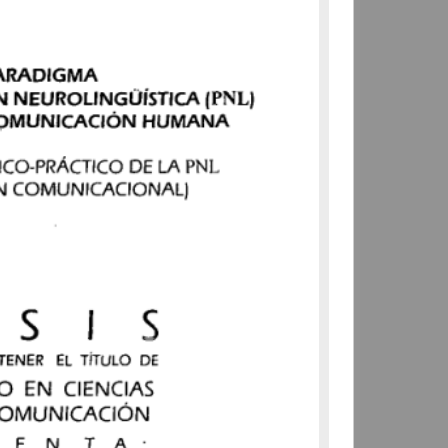
Escobar Cuevas, Arturo Emilio
2001
Físico Matemáticas y Ciencias
de la Tierra
share
Trabajo de grado