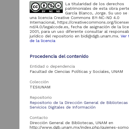
La titularidad de los derechos
patrimoniales de esta obra pert
Acervo
García Blanco, Jorge. Su uso se 
una licencia Creative Commons BY-NC-ND 4.0
Internacional, https://creativecommons.org/licens
Tesis
9,201
nd/4.0/legalcode.es, fecha de asignación de la lic
2001, para un uso diferente consultar al responsab
jurídico del repositorio en bidi@dgb.unam.mx.
Ver 
de la licencia
E
Tipo de
s
recurso
Procedencia del contenido
Trabajo de grado
9,201
P
Entidad o dependencia
2
Facultad de Ciencias Políticas y Sociales, UNAM
C
E
Colección
Tipo de
TESIUNAM
contenido
Repositorio
Repositorio de la Dirección General de Bibliotecas
Tesis de licenciatura
9,201
Servicios Digitales de Información
Contacto
Dirección General de Bibliotecas, UNAM en
Tra
Entidad
http://www.dgb.unam.mx/index.php/quienes-somo