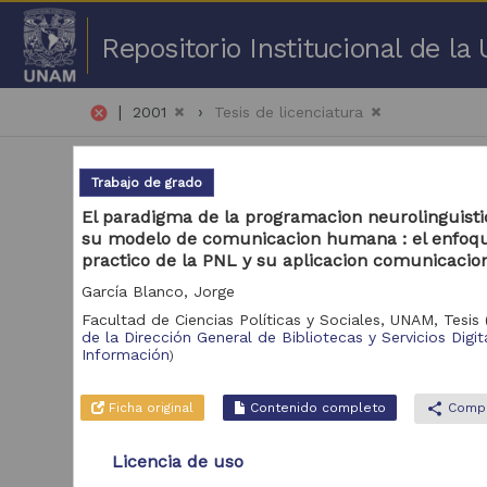
Repositorio Institucional de l
|
cancel
2001
Tesis de licenciatura
Trabajo de grado
El paradigma de la programacion neurolinguisti
su modelo de comunicacion humana : el enfoqu
practico de la PNL y su aplicacion comunicacio
51 
García Blanco, Jorge
Facultad de Ciencias Políticas y Sociales, UNAM,
Tesis
Repositorio
de la Dirección General de Bibliotecas y Servicios Digit
Tra
Información
)
Repositorio de la
9,201
Dirección General de
Ficha original
Contenido completo
share
Compa
Bibliotecas y
Servicios Digitales de
Información
Licencia de uso