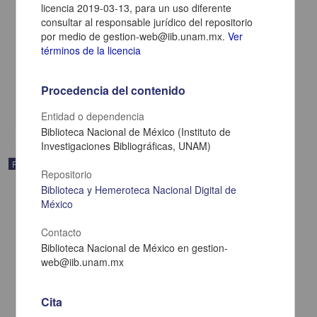
licencia 2019-03-13, para un uso diferente
consultar al responsable jurídico del repositorio
por medio de gestion-web@iib.unam.mx.
Ver
términos de la licencia
La Caridad
1890-12-31
Multidisciplina
Procedencia del contenido
share
Entidad o dependencia
Biblioteca Nacional de México (Instituto de
Investigaciones Bibliográficas, UNAM)
Publicación
Repositorio
Biblioteca y Hemeroteca Nacional Digital de
México
Contacto
Biblioteca Nacional de México en gestion-
web@iib.unam.mx
Cita