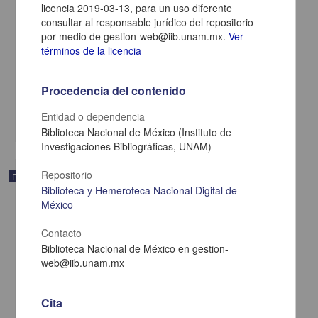
licencia 2019-03-13, para un uso diferente
consultar al responsable jurídico del repositorio
por medio de gestion-web@iib.unam.mx.
Ver
términos de la licencia
El Monitor Republicano
1849-12-26
Procedencia del contenido
Multidisciplina
Entidad o dependencia
share
Biblioteca Nacional de México (Instituto de
Investigaciones Bibliográficas, UNAM)
Repositorio
Publicación periódica
Biblioteca y Hemeroteca Nacional Digital de
México
Contacto
Biblioteca Nacional de México en gestion-
web@iib.unam.mx
Cita