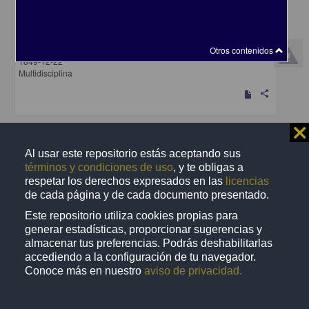
El Universal
Otros contenidos
1849-12-22
Multidisciplina
share
⨯
Publicación
Al usar este repositorio estás aceptando sus
términos y condiciones de uso
, y te obligas a
respetar los derechos expresados en las
licencias
de cada página y de cada documento presentado.
Este repositorio utiliza cookies propias para
generar estadísticas, proporcionar sugerencias y
almacenar tus preferencias. Podrás deshabilitarlas
accediendo a la configuración de tu navegador.
Conoce más en nuestro
aviso de privacidad.