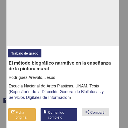
Arte y misión de la educadora
Trabajo de grado
Rangel F., Esperanza
El método biográfico narrativo en la enseñanza
1935
de la pintura mural
Artes y Humanidades
Rodríguez Arévalo, Jesús
share
Escuela Nacional de Artes Plásticas, UNAM,
Tesis
(
Repositorio de la Dirección General de Bibliotecas y
Servicios Digitales de Información
)
Trabajo de grado
Ficha
Contenido
share
Compartir
original
completo