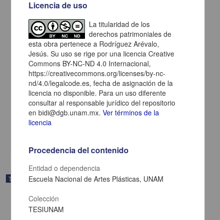
Licencia de uso
La titularidad de los
derechos patrimoniales de
esta obra pertenece a Rodríguez Arévalo,
Jesús. Su uso se rige por una licencia Creative
Commons BY-NC-ND 4.0 Internacional,
https://creativecommons.org/licenses/by-nc-
nd/4.0/legalcode.es, fecha de asignación de la
licencia no disponible. Para un uso diferente
"Organización del kindergarten"
consultar al responsable jurídico del repositorio
Gutiérrez Cortés, Felisa
en bidi@dgb.unam.mx.
Ver términos de la
1935
licencia
Artes y Humanidades
share
Procedencia del contenido
Entidad o dependencia
Escuela Nacional de Artes Plásticas, UNAM
Trabajo de grado
Colección
TESIUNAM