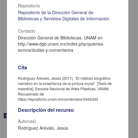
Repositorio
Repositorio de la Dirección General de
Bibliotecas y Servicios Digitales de Información
Contacto
Dirección General de Bibliotecas, UNAM en
http://www.dgb.unam.mx/index.php/quienes-
somos/dudas-y-comentarios
El juego en la educación
Cita
Gil Mouneu, Pilar
1935
Rodríguez Arévalo, Jesús (2011). “El método biográfico
Artes y Humanidades
narrativo en la enseñanza de la pintura mural”. [Tesis de
maestría]. Escuela Nacional de Artes Plásticas, UNAM.
share
Recuperado de
https://repositorio.unam.mx/contenidos/3464242
Descripción del recurso
Trabajo de grado
Autor(es)
Rodríguez Arévalo, Jesús