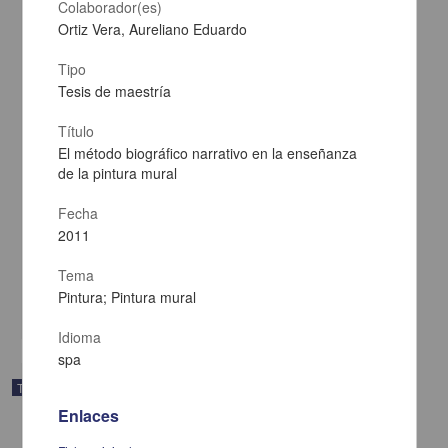
Colaborador(es)
Ortiz Vera, Aureliano Eduardo
Tipo
Tesis de maestría
Título
El método biográfico narrativo en la enseñanza
de la pintura mural
Fecha
La educación en el kindergarten
2011
Méndez Quinard, Margarita
1934
Tema
Artes y Humanidades
Pintura; Pintura mural
share
Idioma
spa
Trabajo de grado
Enlaces