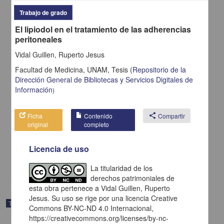
Trabajo de grado
El lipiodol en el tratamiento de las adherencias
peritoneales
Vidal Guillen, Ruperto Jesus
Facultad de Medicina, UNAM,
Tesis
(
Repositorio de la
Dirección General de Bibliotecas y Servicios Digitales de
Información
)
Prolapso genital y su tratamiento por el procedimiento de
Ficha
Contenido
share
Compartir
Weissmann
original
completo
Sanchez y Corona, Sarah
1929
Licencia de uso
Medicina y Ciencias de la Salud
share
La titularidad de los
derechos patrimoniales de
esta obra pertenece a Vidal Guillen, Ruperto
Jesus. Su uso se rige por una licencia Creative
Trabajo de grado
Commons BY-NC-ND 4.0 Internacional,
https://creativecommons.org/licenses/by-nc-