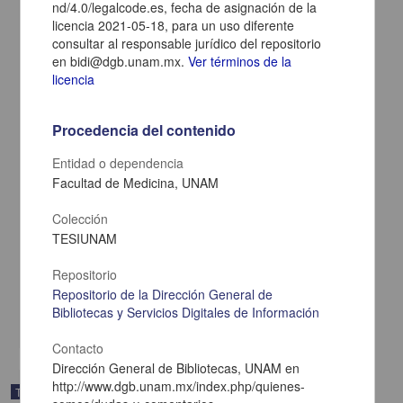
nd/4.0/legalcode.es, fecha de asignación de la
licencia 2021-05-18, para un uso diferente
consultar al responsable jurídico del repositorio
en bidi@dgb.unam.mx.
Ver términos de la
licencia
Procedencia del contenido
Entidad o dependencia
Facultad de Medicina, UNAM
Colección
Estudios citologicos y nucleolares en el liquido cefalo-raquideo de
TESIUNAM
los sifiliticos del sistema nervioso
Hernandez, Benigno
Repositorio
1929
Medicina y Ciencias de la Salud
Repositorio de la Dirección General de
Bibliotecas y Servicios Digitales de Información
share
Contacto
Dirección General de Bibliotecas, UNAM en
http://www.dgb.unam.mx/index.php/quienes-
Trabajo de grado