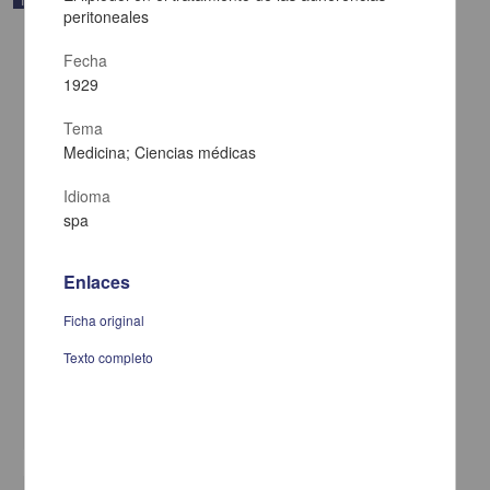
peritoneales
Fecha
1929
Tema
Medicina; Ciencias médicas
Idioma
spa
Enlaces
Apuntes de propedeutica ginecologica
Ficha original
Molinar Zubiran, Ramon
Texto completo
1929
Medicina y Ciencias de la Salud
share