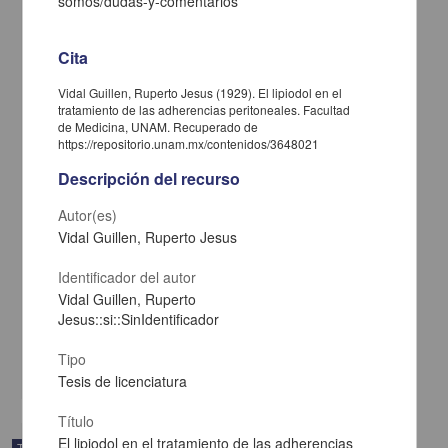
somos/dudas-y-comentarios
Cita
Vidal Guillen, Ruperto Jesus (1929). El lipiodol en el
tratamiento de las adherencias peritoneales. Facultad
de Medicina, UNAM. Recuperado de
https://repositorio.unam.mx/contenidos/3648021
Descripción del recurso
Autor(es)
Vidal Guillen, Ruperto Jesus
Identificador del autor
Ensayo sobre propedeutica coprologica
Vidal Guillen, Ruperto
Figueroa, Leopoldo
Jesus::si::SinIdentificador
1929
Medicina y Ciencias de la Salud
Tipo
share
Tesis de licenciatura
Título
El lipiodol en el tratamiento de las adherencias
Trabajo de grado