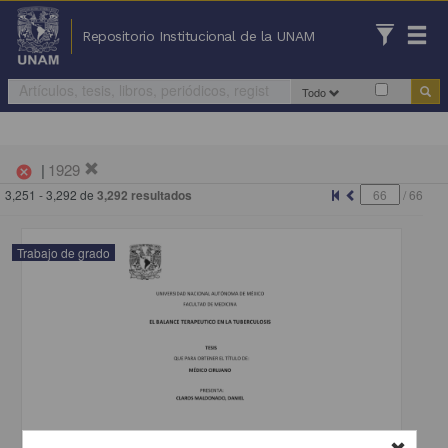
Repositorio Institucional de la UNAM
Todo
|
1929
cancel
3,251 - 3,292 de
3,292 resultados
/
66
Trabajo de grado