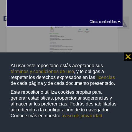
Registro de colección universitaria
Otros contenidos
⨯
Al usar este repositorio estás aceptando sus
términos y condiciones de uso
, y te obligas a
respetar los derechos expresados en las
licencias
de cada página y de cada documento presentado.
Este repositorio utiliza cookies propias para
generar estadísticas, proporcionar sugerencias y
almacenar tus preferencias. Podrás deshabilitarlas
"Lupinus sparsiflorus" subsp. "sparsiflorus"
accediendo a la configuración de tu navegador.
Departamento de Botánica, Instituto de Biología (IBUNAM)
Conoce más en nuestro
aviso de privacidad.
Biología y Química
share