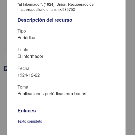
"El Informador". (1924). Unión. Recuperado de
https://repositorio.unam.mx/989753
Periódico oficial del Gobierno del Estado libre y soberano de
Descripción del recurso
Tamaulipas
1924-12-20
Tipo
Multidisciplina
Periódico
share
Título
El Informador
Fecha
Publicación
1924-12-22
Tema
Publicaciones periódicas mexicanas
Enlaces
Texto completo