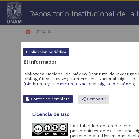
Repositorio Institucional de l
|
cancel
1924
Publicación periódica
El Informador
Biblioteca Nacional de México (Instituto de Investigac
Bibliográficas, UNAM),
Hemeroteca Nacional Digital de
51 
(
Biblioteca y Hemeroteca Nacional Digital de México
)
Repositorio
Pub
Contenido completo
share
Compartir
Biblioteca y
Hemeroteca Nacional
1,419
Licencia de uso
Digital de México
Portal de Datos
La titularidad de los derechos
Abiertos UNAM,
patrimoniales de este recurso dig
571
Colecciones
pertenece a la Universidad Nacio
Universitarias