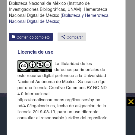
Biblioteca Nacional de México (Instituto de
Investigaciones Bibliográficas, UNAM),
Hemeroteca
Nacional Digital de México
(
Biblioteca y Hemeroteca
Nacional Digital de México
)
Contenido completo
share
Compartir
Licencia de uso
La titularidad de los
derechos patrimoniales de
este recurso digital pertenece a la Universidad
Nacional Autónoma de México. Su uso se rige
por una licencia Creative Commons BY-NC-ND
4.0 Internacional,
https://creativecommons.org/licenses/by-nc-
⨯
nd/4.0/legalcode.es, fecha de asignación de la
Al usar este repositorio estás aceptando sus
licencia 2019-03-13, para un uso diferente
términos y condiciones de uso
, y te obligas a
consultar al responsable jurídico del repositorio
Repositorio Institucional de la
respetar los derechos expresados en las
licencias
por medio de gestion-web@iib.unam.mx.
Ver
Universidad Nacional Autónoma de México
de cada página y de cada documento presentado.
términos de la licencia