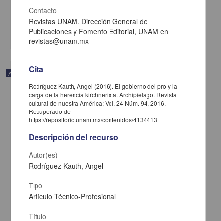
Caribe, UNAM
Contacto
2021-02-05
Multidisciplina
Revistas UNAM. Dirección General de
Publicaciones y Fomento Editorial, UNAM en
share
revistas@unam.mx
Cita
Artículo
Rodríguez Kauth, Angel (2016). El gobierno del pro y la
carga de la herencia kirchnerista. Archipielago. Revista
cultural de nuestra América; Vol. 24 Núm. 94, 2016.
Recuperado de
https://repositorio.unam.mx/contenidos/4134413
Descripción del recurso
Autor(es)
Rodríguez Kauth, Angel
Tipo
Artículo Técnico-Profesional
Título
Esa rareza de tener el pasado enfrente