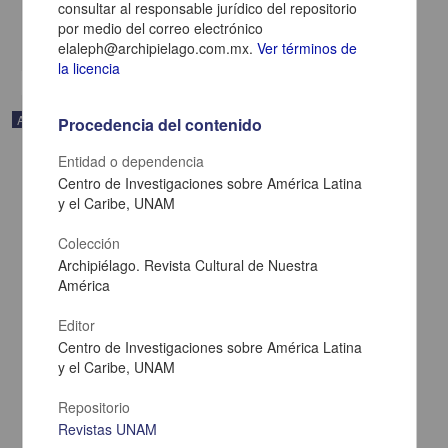
consultar al responsable jurídico del repositorio
Multidisciplina
por medio del correo electrónico
share
elaleph@archipielago.com.mx.
Ver términos de
la licencia
Artículo
Procedencia del contenido
Entidad o dependencia
Centro de Investigaciones sobre América Latina
y el Caribe, UNAM
Colección
Archipiélago. Revista Cultural de Nuestra
América
Editor
Centro de Investigaciones sobre América Latina
y el Caribe, UNAM
Repositorio
Esplendor y ceniza
Revistas UNAM
Calvo, Guadi - Centro de Investigaciones sobre América Latina y el