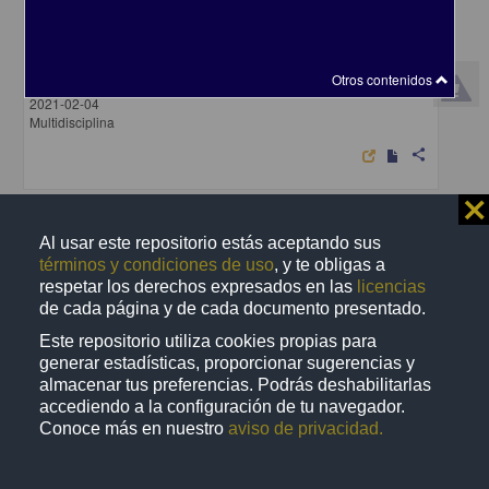
Unión Centroamericana
Archipiélago, Editorial - Centro de Investigaciones sobre América
Otros contenidos
Latina y el Caribe, UNAM
2021-02-04
Multidisciplina
share
⨯
Artículo
Al usar este repositorio estás aceptando sus
términos y condiciones de uso
, y te obligas a
respetar los derechos expresados en las
licencias
de cada página y de cada documento presentado.
Este repositorio utiliza cookies propias para
generar estadísticas, proporcionar sugerencias y
almacenar tus preferencias. Podrás deshabilitarlas
accediendo a la configuración de tu navegador.
Conoce más en nuestro
aviso de privacidad.