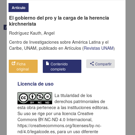
share
Artículo
El gobierno del pro y la carga de la herencia
kirchnerista
Artículo
Rodríguez Kauth, Angel
Centro de Investigaciones sobre América Latina y el
Caribe, UNAM,
publicado en
Artículos
(
Revistas UNAM
)
Ficha
Contenido
share
Compartir
original
completo
Licencia de uso
La titularidad de los
derechos patrimoniales de
esta obra pertenece a las instituciones editoras.
Su uso se rige por una licencia Creative
Costa Rica nunca ha tenido una producción poética como ahora
Commons BY-NC-ND 4.0 Internacional,
Corrales Arias, Adriano - Centro de Investigaciones sobre América
https://creativecommons.org/licenses/by-nc-
Latina y el Caribe, UNAM
nd/4.0/legalcode.es, para un uso diferente
2021-02-05