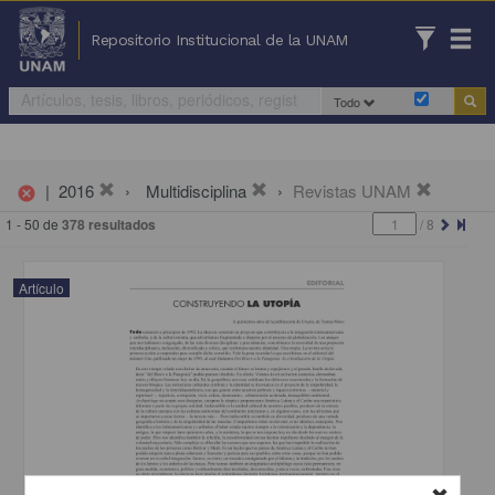
Repositorio Institucional de la UNAM
Todo
|
2016
Multidisciplina
Revistas UNAM
cancel
1 - 50 de
378 resultados
/
8
Artículo