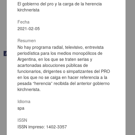
El gobierno del pro y la carga de la herencia
Payeras, Javier - Centro de Investigaciones sobre América Latina y
kirchnerista
el Caribe, UNAM
2021-02-05
Multidisciplina
Fecha
2021-02-05
share
Resumen
No hay programa radial, televisivo, entrevista
periodística para los medios monopólicos de
Artículo
Argentina, en los que se traten serias y
acartonadas alocuciones públicas de
funcionarios, dirigentes o simpatizantes del PRO
en los que no se caiga en hacer referencia a la
pesada “herencia” recibida del anterior gobierno
kirchnerista.
Idioma
spa
ISSN
ISSN impreso: 1402-3357