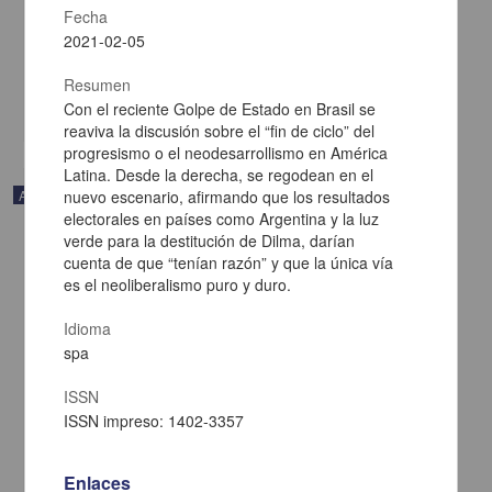
Fecha
Payeras, Javier - Centro de Investigaciones sobre América Latina y
el Caribe, UNAM
2021-02-05
2021-02-05
Multidisciplina
Resumen
share
Con el reciente Golpe de Estado en Brasil se
reaviva la discusión sobre el “fin de ciclo” del
progresismo o el neodesarrollismo en América
Latina. Desde la derecha, se regodean en el
Artículo
nuevo escenario, afirmando que los resultados
electorales en países como Argentina y la luz
verde para la destitución de Dilma, darían
cuenta de que “tenían razón” y que la única vía
es el neoliberalismo puro y duro.
Idioma
spa
ISSN
ISSN impreso: 1402-3357
Enlaces