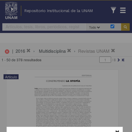
Repositorio Institucional de la UNAM
Todo
|
2016
Multidisciplina
Revistas UNAM
cancel
1 - 50 de
378 resultados
/
8
Artículo