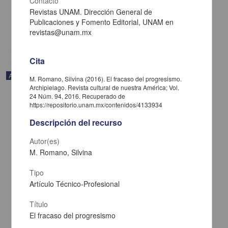
Contacto
Caribe, UNAM
2021-02-05
Revistas UNAM. Dirección General de
Multidisciplina
Publicaciones y Fomento Editorial, UNAM en
revistas@unam.mx
share
Cita
Artículo
M. Romano, Silvina (2016). El fracaso del progresismo.
Archipielago. Revista cultural de nuestra América; Vol.
24 Núm. 94, 2016. Recuperado de
https://repositorio.unam.mx/contenidos/4133934
Descripción del recurso
Autor(es)
M. Romano, Silvina
Tipo
Artículo Técnico-Profesional
Título
El fracaso del progresismo
Esa rareza de tener el pasado enfrente