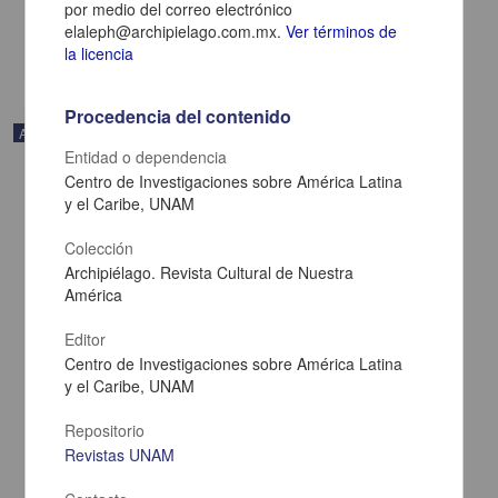
por medio del correo electrónico
Multidisciplina
elaleph@archipielago.com.mx.
Ver términos de
share
la licencia
Procedencia del contenido
Artículo
Entidad o dependencia
Centro de Investigaciones sobre América Latina
y el Caribe, UNAM
Colección
Archipiélago. Revista Cultural de Nuestra
América
Editor
Centro de Investigaciones sobre América Latina
y el Caribe, UNAM
Repositorio
Revistas UNAM
Esplendor y ceniza
Calvo, Guadi - Centro de Investigaciones sobre América Latina y el