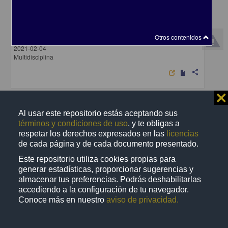
Unión Centroamericana
Archipiélago, Editorial - Centro de Investigaciones sobre América
Otros contenidos
Latina y el Caribe, UNAM
2021-02-04
Multidisciplina
share
⨯
Artículo
Al usar este repositorio estás aceptando sus
términos y condiciones de uso
, y te obligas a
respetar los derechos expresados en las
licencias
de cada página y de cada documento presentado.
Este repositorio utiliza cookies propias para
generar estadísticas, proporcionar sugerencias y
almacenar tus preferencias. Podrás deshabilitarlas
accediendo a la configuración de tu navegador.
Conoce más en nuestro
aviso de privacidad.