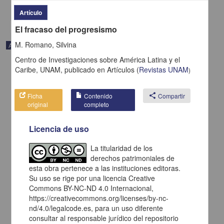
share
Artículo
El fracaso del progresismo
M. Romano, Silvina
Artículo
Centro de Investigaciones sobre América Latina y el
Caribe, UNAM,
publicado en
Artículos
(
Revistas UNAM
)
Ficha
Contenido
share
Compartir
original
completo
Licencia de uso
La titularidad de los
derechos patrimoniales de
esta obra pertenece a las instituciones editoras.
Su uso se rige por una licencia Creative
Commons BY-NC-ND 4.0 Internacional,
Costa Rica nunca ha tenido una producción poética como ahora
https://creativecommons.org/licenses/by-nc-
Corrales Arias, Adriano - Centro de Investigaciones sobre América
nd/4.0/legalcode.es, para un uso diferente
Latina y el Caribe, UNAM
consultar al responsable jurídico del repositorio
2021-02-05