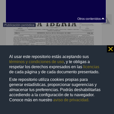
share
Otros contenidos
Publicación periódica
⨯
Al usar este repositorio estás aceptando sus
términos y condiciones de uso
, y te obligas a
respetar los derechos expresados en las
licencias
de cada página y de cada documento presentado.
Este repositorio utiliza cookies propias para
generar estadísticas, proporcionar sugerencias y
almacenar tus preferencias. Podrás deshabilitarlas
accediendo a la configuración de tu navegador.
La Iberia
Conoce más en nuestro
aviso de privacidad.
1867-12-26
Multidisciplina