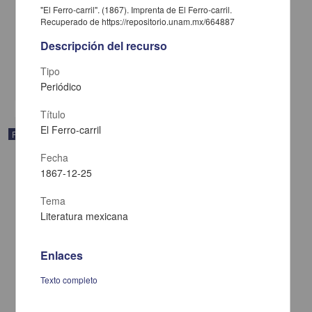
"El Ferro-carril". (1867). Imprenta de El Ferro-carril.
Recuperado de https://repositorio.unam.mx/664887
La Tribune
Descripción del recurso
1867-12-29
Multidisciplina
Tipo
share
Periódico
Título
El Ferro-carril
Publicación periódica
Fecha
1867-12-25
Tema
Literatura mexicana
Enlaces
Texto completo