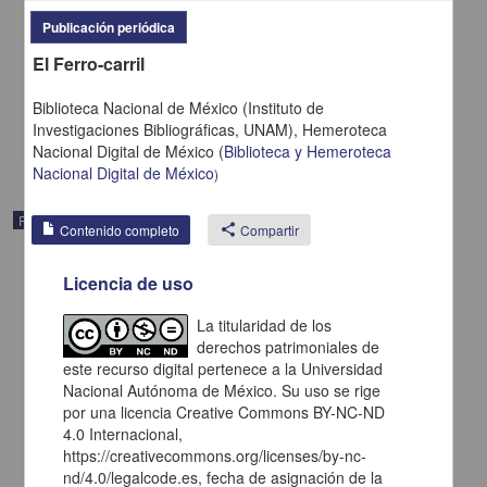
Publicación periódica
El Constitucional
El Ferro-carril
1867-12-29
Multidisciplina
Biblioteca Nacional de México (Instituto de
Investigaciones Bibliográficas, UNAM),
Hemeroteca
share
Nacional Digital de México
(
Biblioteca y Hemeroteca
Nacional Digital de México
)
Publicación periódica
Contenido completo
share
Compartir
Licencia de uso
La titularidad de los
derechos patrimoniales de
este recurso digital pertenece a la Universidad
Nacional Autónoma de México. Su uso se rige
por una licencia Creative Commons BY-NC-ND
4.0 Internacional,
https://creativecommons.org/licenses/by-nc-
nd/4.0/legalcode.es, fecha de asignación de la