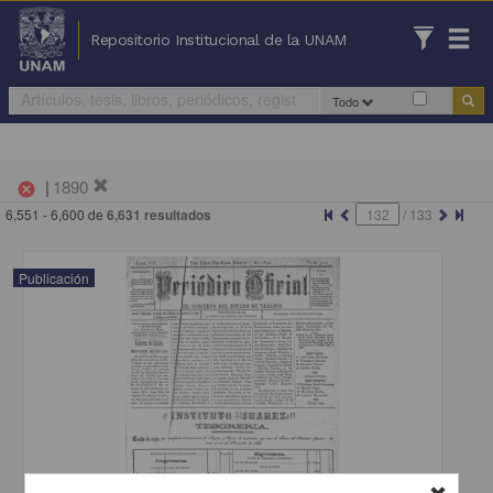
Repositorio Institucional de la UNAM
Todo
|
1890
cancel
6,551 - 6,600 de
6,631 resultados
/
133
Publicación