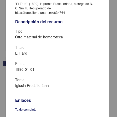
"El Faro". (1890). Imprenta Presbiteriana, á cargo de D.
C. Smith. Recuperado de
https://repositorio.unam.mx/634764
Descripción del recurso
El Monitor Republicano
1890-01-01
Tipo
Multidisciplina
Otro material de hemeroteca
share
Título
El Faro
Fecha
Publicación periódica
1890-01-01
Tema
Iglesia Presbiteriana
Enlaces
Texto completo