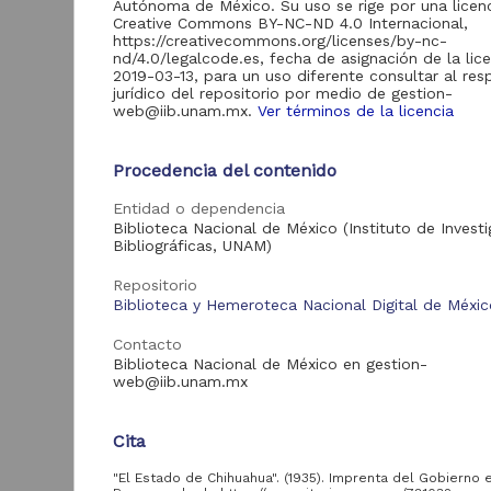
Autónoma de México. Su uso se rige por una licen
Creative Commons BY-NC-ND 4.0 Internacional,
Repositorio de la
https://creativecommons.org/licenses/by-nc-
Dirección General de
nd/4.0/legalcode.es, fecha de asignación de la lic
Bibliotecas y
339
2019-03-13, para un uso diferente consultar al re
Servicios Digitales de
jurídico del repositorio por medio de gestion-
Información
web@iib.unam.mx.
Ver términos de la licencia
Repositorio del
Instituto de
Investigaciones
Procedencia del contenido
2
"
Históricas
1
"Históricas-UNAM"
Entidad o dependencia
Biblioteca Nacional de México (Instituto de Invest
D
Bibliográficas, UNAM)
I
(
Repositorio
Acervo
1
Biblioteca y Hemeroteca Nacional Digital de Méxi
B
Colecciones
Contacto
Universitarias
2,932
Biblioteca Nacional de México en gestion-
Digitales
web@iib.unam.mx
Hemeroteca Nacional
2,278
Digital de México
Cita
Tesis
339
Pub
"El Estado de Chihuahua". (1935). Imprenta del Gobierno e
Archivo histórico del
1