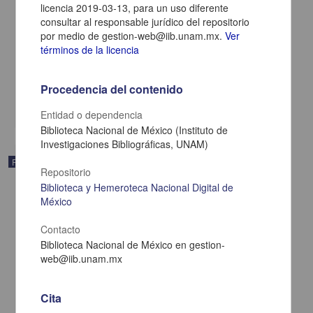
licencia 2019-03-13, para un uso diferente
consultar al responsable jurídico del repositorio
por medio de gestion-web@iib.unam.mx.
Ver
términos de la licencia
Diario del Gobierno de la República Mexicana
1840-12-26
Multidisciplina
Procedencia del contenido
share
Entidad o dependencia
Biblioteca Nacional de México (Instituto de
Investigaciones Bibliográficas, UNAM)
Publicación periódica
Repositorio
Biblioteca y Hemeroteca Nacional Digital de
México
Contacto
Biblioteca Nacional de México en gestion-
web@iib.unam.mx
Cita