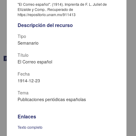
"El Correo español". (1914). Imprenta de F. L. Juliet de
Elizalde y Comp.. Recuperado de
El Pueblo
https://repositorio.unam.mx/911413
1914-12-28
Descripción del recurso
Multidisciplina
share
Tipo
Semanario
Título
Publicación periódica
El Correo español
Fecha
1914-12-23
Tema
Publicaciones periódicas españolas
Enlaces
Texto completo