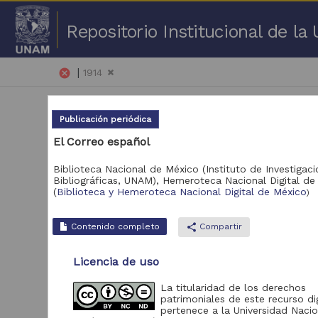
Repositorio Institucional de l
|
cancel
1914
Publicación periódica
El Correo español
Biblioteca Nacional de México (Instituto de Investigac
Bibliográficas, UNAM),
Hemeroteca Nacional Digital de
101 
(
Biblioteca y Hemeroteca Nacional Digital de México
)
Repositorio
Pub
Contenido completo
share
Compartir
Biblioteca y
Hemeroteca Nacional
3,026
Licencia de uso
Digital de México
Portal de Datos
La titularidad de los derechos
Abiertos UNAM,
patrimoniales de este recurso dig
229
Colecciones
pertenece a la Universidad Nacio
Universitarias