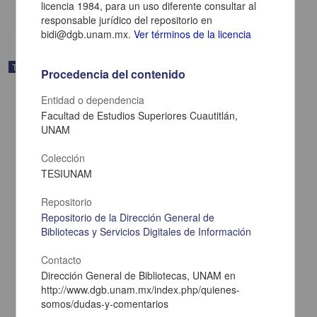
licencia 1984, para un uso diferente consultar al
share
responsable jurídico del repositorio en
bidi@dgb.unam.mx.
Ver términos de la licencia
Trabajo de grado
Procedencia del contenido
Entidad o dependencia
Facultad de Estudios Superiores Cuautitlán,
UNAM
Colección
TESIUNAM
Repositorio
Repositorio de la Dirección General de
Bibliotecas y Servicios Digitales de Información
Contacto
Evaluacion de la eficiencia productiva de un rebano caprino (varias
Dirección General de Bibliotecas, UNAM en
razas) de segundo parto en Jilotepec, Edo. de Mexico
http://www.dgb.unam.mx/index.php/quienes-
Pineda Sanchez, Edmundo
somos/dudas-y-comentarios
1984