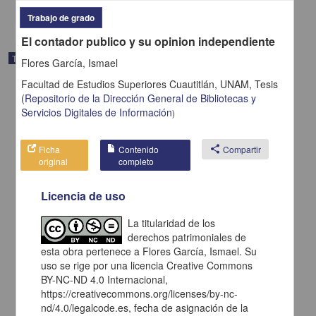
share
Trabajo de grado
El contador publico y su opinion independiente
Trabajo de grado
Flores García, Ismael
Facultad de Estudios Superiores Cuautitlán, UNAM,
Tesis
(
Repositorio de la Dirección General de Bibliotecas y
Servicios Digitales de Información
)
Ficha
Contenido
share
Compartir
original
completo
Licencia de uso
La titularidad de los
derechos patrimoniales de
esta obra pertenece a Flores García, Ismael. Su
uso se rige por una licencia Creative Commons
Manual de formulacion de raciones para cerdos
BY-NC-ND 4.0 Internacional,
Moreno Ibarra, Ricardo
1984
https://creativecommons.org/licenses/by-nc-
Medicina y Ciencias de la Salud
nd/4.0/legalcode.es, fecha de asignación de la