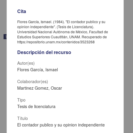
Medicina y Ciencias de la Salud
Cita
share
Flores García, Ismael. (1984). "El contador publico y su
opinion independiente". (Tesis de Licenciatura).
Universidad Nacional Autónoma de México, Facultad de
Trabajo de grado
Estudios Superiores Cuautitlán, UNAM. Recuperado de
https://repositorio.unam.mx/contenidos/3523268
Descripción del recurso
Autor(es)
Flores García, Ismael
Colaborador(es)
Martinez Gomez, Oscar
Tipo
Tesis de licenciatura
Título
Alteraciones cardio vasculares observadas en necropsias de
El contador publico y su opinion independiente
canideos, realizadas en el laboratorio de aptologia de la FES-C de