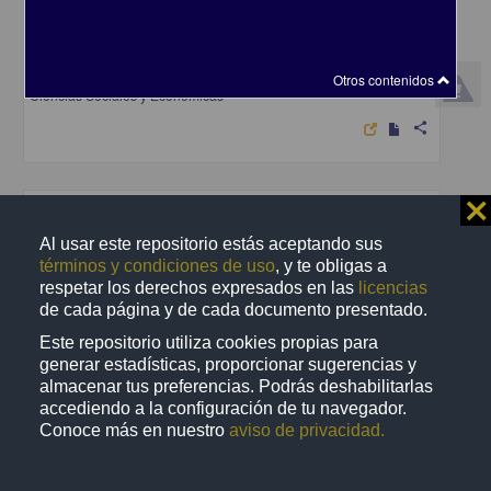
La auditoria a los sistemas automatizados de registro
Martinez Sanchez, Enrique
1984
Otros contenidos
Ciencias Sociales y Económicas
share
⨯
Trabajo de grado
Al usar este repositorio estás aceptando sus
términos y condiciones de uso
, y te obligas a
respetar los derechos expresados en las
licencias
de cada página y de cada documento presentado.
Este repositorio utiliza cookies propias para
generar estadísticas, proporcionar sugerencias y
almacenar tus preferencias. Podrás deshabilitarlas
accediendo a la configuración de tu navegador.
Conoce más en nuestro
aviso de privacidad.