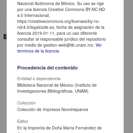
Nacional Autónoma de México. Su uso se rige
Multidisciplina
por una licencia Creative Commons BY-NC-ND
share
4.0 Internacional,
https://creativecommons.org/licenses/by-nc-
nd/4.0/legalcode.es, fecha de asignación de la
licencia 2019-01-11, para un uso diferente
Publicación
consultar al responsable jurídico del repositorio
por medio de gestion-web@iib.unam.mx.
Ver
términos de la licencia
Procedencia del contenido
Entidad o dependencia
Biblioteca Nacional de México (Instituto de
Investigaciones Bibliográficas, UNAM)
Colección
Colección de Impresos Novohispanos
Editor
Compendio de la gramática y ortografía castellanas: dispuesto con
En la Imprenta de Doña María Fernández de
arreglo a las de la Real Academia de la Lengua: para el uso de las