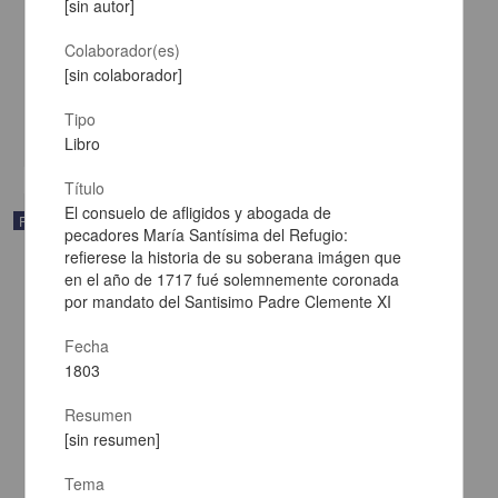
[sin autor]
Annali della tipografia fiorentina di Lorenzo Torrentino impressore
dvcale
Colaborador(es)
[sin autor] - Francesco Daddi
[sin colaborador]
1819
Multidisciplina
Tipo
share
Libro
Título
El consuelo de afligidos y abogada de
Publicación
pecadores María Santísima del Refugio:
refierese la historia de su soberana imágen que
en el año de 1717 fué solemnemente coronada
por mandato del Santisimo Padre Clemente XI
Fecha
1803
Resumen
[sin resumen]
Tema