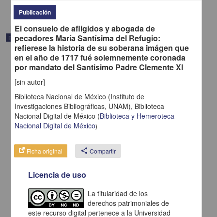
Publicación
El consuelo de afligidos y abogada de
pecadores María Santísima del Refugio:
Publicación
refierese la historia de su soberana imágen que
en el año de 1717 fué solemnemente coronada
por mandato del Santisimo Padre Clemente XI
[sin autor]
Biblioteca Nacional de México (Instituto de
Investigaciones Bibliográficas, UNAM),
Biblioteca
Nacional Digital de México
(
Biblioteca y Hemeroteca
Nacional Digital de México
)
Ficha original
share
Compartir
Licencia de uso
Oda pronunciada en el banquete que la exma ciudad dio al exmo
señor primer gefe del Ejército Imperial, en el día de su entrada a
La titularidad de los
esta capital
derechos patrimoniales de
[sin autor] - Imprenta Imperial de D. Alejandro Valdés
este recurso digital pertenece a la Universidad
1821