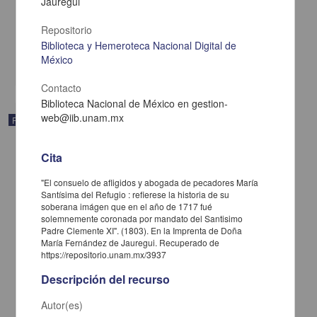
Jauregui
escuelas de primeras letras
[sin autor] - en la oficina de D. Juan Bautista de Arizpe
Repositorio
1820
Multidisciplina
Biblioteca y Hemeroteca Nacional Digital de
México
share
Contacto
Biblioteca Nacional de México en gestion-
web@iib.unam.mx
Publicación
Cita
"El consuelo de afligidos y abogada de pecadores María
Santísima del Refugio : refierese la historia de su
soberana imágen que en el año de 1717 fué
solemnemente coronada por mandato del Santisimo
Padre Clemente XI". (1803). En la Imprenta de Doña
María Fernández de Jauregui. Recuperado de
https://repositorio.unam.mx/3937
Descripción del recurso
Autor(es)