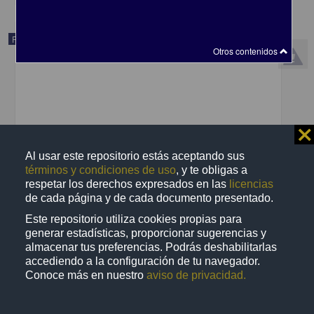
Publicación
Otros contenidos
⨯
Al usar este repositorio estás aceptando sus
términos y condiciones de uso
, y te obligas a
respetar los derechos expresados en las
licencias
de cada página y de cada documento presentado.
Este repositorio utiliza cookies propias para
generar estadísticas, proporcionar sugerencias y
Practicas devotas en honor del Sacratisimo corazón de Nuestro
almacenar tus preferencias. Podrás deshabilitarlas
Señor Jesuchristo
accediendo a la configuración de tu navegador.
[sin autor] - Por Don Mariano Joseph de Zúñiga y Ontiveros
Conoce más en nuestro
aviso de privacidad.
1805
Multidisciplina