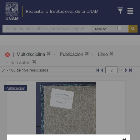
Repositorio Institucional de la UNAM
Todo
|
Multidisciplina
Publicación
Libro
cancel
[sin autor]
51 - 100 de
154 resultados
/
4
Publicación