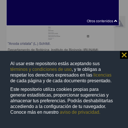
Otros contenidos
"Anoda cristata" (L.) Schltdl.
Departamento de Botánica, Instituto de Biología (IBUNAM)
⨯
1890
Biología y Química
Al usar este repositorio estás aceptando sus
share
términos y condiciones de uso
, y te obligas a
respetar los derechos expresados en las
licencias
de cada página y de cada documento presentado.
Este repositorio utiliza cookies propias para
Registro de colección universitaria
generar estadísticas, proporcionar sugerencias y
almacenar tus preferencias. Podrás deshabilitarlas
accediendo a la configuración de tu navegador.
Conoce más en nuestro
aviso de privacidad.