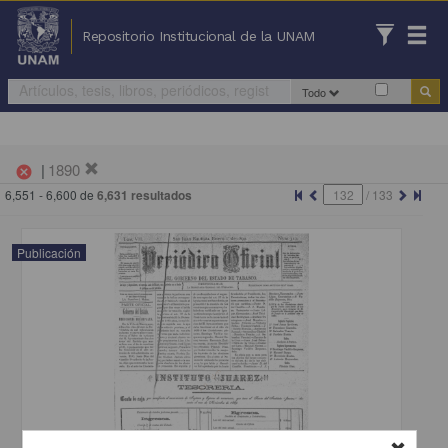
Repositorio Institucional de la UNAM
Todo
|
1890
cancel
6,551 - 6,600 de
6,631 resultados
/
133
Publicación