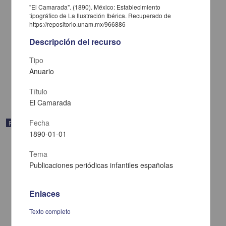
"El Camarada". (1890). México: Establecimiento
tipográfico de La Ilustración Ibérica. Recuperado de
https://repositorio.unam.mx/966886
Descripción del recurso
El Monitor Republicano
1890-01-01
Tipo
Multidisciplina
Anuario
share
Título
El Camarada
Fecha
Publicación periódica
1890-01-01
Tema
Publicaciones periódicas infantiles españolas
Enlaces
Texto completo