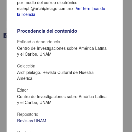
por medio del correo electrónico
Multidisciplina
elaleph@archipielago.com.mx.
Ver términos de
share
la licencia
Procedencia del contenido
Artículo
Entidad o dependencia
Centro de Investigaciones sobre América Latina
y el Caribe, UNAM
Colección
Archipiélago. Revista Cultural de Nuestra
América
Editor
Centro de Investigaciones sobre América Latina
y el Caribe, UNAM
Repositorio
Revistas UNAM
Esplendor y ceniza
Calvo, Guadi - Centro de Investigaciones sobre América Latina y el