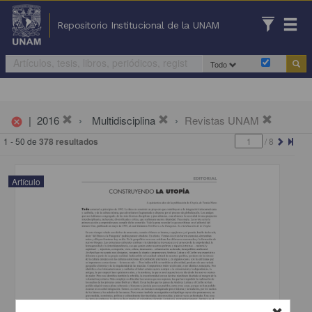
Repositorio Institucional de la UNAM
Todo
|
2016
Multidisciplina
Revistas UNAM
cancel
1 - 50 de
378 resultados
/
8
Artículo