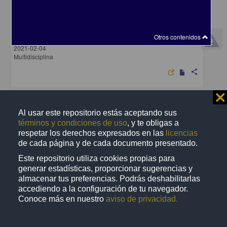
Unión Centroamericana
Archipiélago, Editorial - Centro de Investigaciones sobre América
Otros contenidos
Latina y el Caribe, UNAM
2021-02-04
Multidisciplina
share
⨯
Artículo
Al usar este repositorio estás aceptando sus
términos y condiciones de uso
, y te obligas a
respetar los derechos expresados en las
licencias
de cada página y de cada documento presentado.
Este repositorio utiliza cookies propias para
generar estadísticas, proporcionar sugerencias y
almacenar tus preferencias. Podrás deshabilitarlas
accediendo a la configuración de tu navegador.
Conoce más en nuestro
aviso de privacidad.