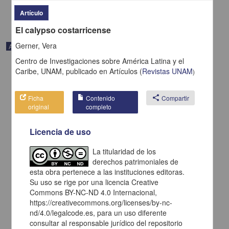
share
Artículo
El calypso costarricense
Gerner, Vera
Artículo
Centro de Investigaciones sobre América Latina y el
Caribe, UNAM,
publicado en
Artículos
(
Revistas UNAM
)
Ficha
Contenido
share
Compartir
original
completo
Licencia de uso
La titularidad de los
derechos patrimoniales de
esta obra pertenece a las instituciones editoras.
Su uso se rige por una licencia Creative
Commons BY-NC-ND 4.0 Internacional,
Costa Rica nunca ha tenido una producción poética como ahora
https://creativecommons.org/licenses/by-nc-
Corrales Arias, Adriano - Centro de Investigaciones sobre América
nd/4.0/legalcode.es, para un uso diferente
Latina y el Caribe, UNAM
consultar al responsable jurídico del repositorio
2021-02-05