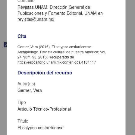
Contacto
Caribe, UNAM
2021-02-05
Revistas UNAM. Dirección General de
Multidisciplina
Publicaciones y Fomento Editorial, UNAM en
revistas@unam.mx
share
Cita
Artículo
Gerner, Vera (2016). El calypso costarricense.
Archipielago. Revista cultural de nuestra América; Vol.
24 Núm. 93, 2016. Recuperado de
https://repositorio.unam.mx/contenidos/4134117
Descripción del recurso
Autor(es)
Gerner, Vera
Tipo
Artículo Técnico-Profesional
Título
El calypso costarricense
Esa rareza de tener el pasado enfrente