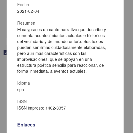
Fecha
Payeras, Javier - Centro de Investigaciones sobre América Latina y
el Caribe, UNAM
2021-02-04
2021-02-05
Multidisciplina
Resumen
share
El calypso es un canto narrativo que describe y
comenta acontecimientos actuales e históricos
del vecindario y del mundo entero. Sus textos
pueden ser rimas cuidadosamente elaboradas,
Artículo
pero aún más características son las
improvisaciones, que se apoyan en una
estructura poética sencilla para reaccionar, de
forma inmediata, a eventos actuales.
Idioma
spa
ISSN
ISSN impreso: 1402-3357
Enlaces