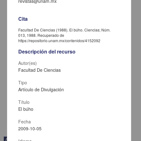
revistas@unam.mx
Cita
Facultad De Ciencias (1988). El búho. Ciencias; Núm.
013, 1988. Recuperado de
https://repositorio.unam.mx/contenidos/4152092
Descripción del recurso
Autor(es)
Facultad De Ciencias
Evolución y filogenia humana
Tipo
Jiménez G., Luis F.; Núñez Farfán, Juan - Facultad de Ciencias,
Artículo de Divulgación
UNAM
2009-10-05
Título
Multidisciplina
El búho
share
Fecha
2009-10-05
Artículo