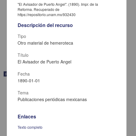
"El Avisador de Puerto Angel". (1890). Impr. de la
Reforma. Recuperado de
https://repositorio.unam.mx/932430
Descripción del recurso
El Monitor Republicano
1890-01-01
Tipo
Multidisciplina
Otro material de hemeroteca
share
Título
El Avisador de Puerto Angel
Fecha
Publicación periódica
1890-01-01
Tema
Publicaciones periódicas mexicanas
Enlaces
Texto completo