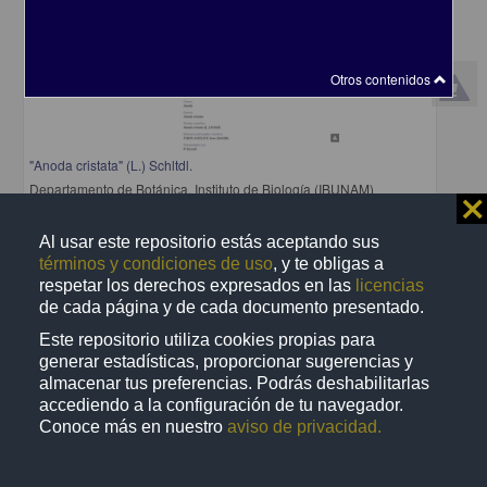
Otros contenidos
"Anoda cristata" (L.) Schltdl.
Departamento de Botánica, Instituto de Biología (IBUNAM)
⨯
1890
Biología y Química
Al usar este repositorio estás aceptando sus
share
términos y condiciones de uso
, y te obligas a
respetar los derechos expresados en las
licencias
de cada página y de cada documento presentado.
Este repositorio utiliza cookies propias para
Registro de colección universitaria
generar estadísticas, proporcionar sugerencias y
almacenar tus preferencias. Podrás deshabilitarlas
accediendo a la configuración de tu navegador.
Conoce más en nuestro
aviso de privacidad.