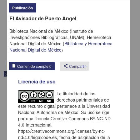
Publicación
El Avisador de Puerto Angel
Revista militar mexicana
Biblioteca Nacional de México (Instituto de
1890-01-01
Investigaciones Bibliográficas, UNAM),
Hemeroteca
Multidisciplina
Nacional Digital de México
(
Biblioteca y Hemeroteca
share
Nacional Digital de México
)
Contenido completo
share
Compartir
Publicación periódica
Licencia de uso
La titularidad de los
derechos patrimoniales de
este recurso digital pertenece a la Universidad
Nacional Autónoma de México. Su uso se rige
por una licencia Creative Commons BY-NC-ND
4.0 Internacional,
https://creativecommons.org/licenses/by-nc-
nd/4.0/legalcode.es, fecha de asignación de la