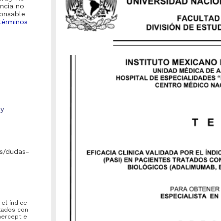
encia no
ponsable
términos
 y
s/dudas-
 el índice
atados con
nercept e