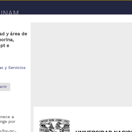
a UNAM
Repositorio de la Dirección General de Bibliotecas y Servicios D
dad y área de
UNAM
"diseño eléctrico en clinicas y/o hospitales"
porina,
pt e
s y Servicios
rtir
enece a
rige por
es/by-nc-