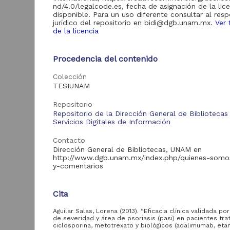
nd/4.0/legalcode.es, fecha de asignación de la lic
disponible. Para un uso diferente consultar al res
jurídico del repositorio en bidi@dgb.unam.mx.
Ver 
Acervo
de la licencia
Tesis
1
Procedencia del contenido
Colección
TESIUNAM
Tipo de
recurso
Repositorio
Repositorio de la Dirección General de Bibliotecas
Trabajo de grado
1
Servicios Digitales de Información
Contacto
Dirección General de Bibliotecas, UNAM en
http://www.dgb.unam.mx/index.php/quienes-somo
Tipo de
y-comentarios
contenido
Tesis de licenciatura
1
Cita
Aguilar Salas, Lorena (2013). “Eficacia clínica validada por
de severidad y área de psoriasis (pasi) en pacientes tr
ciclosporina, metotrexato y biológicos (adalimumab, eta