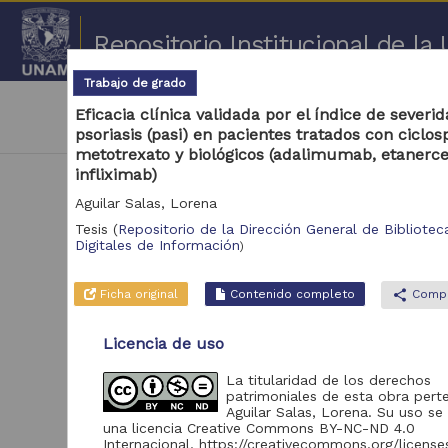
Repositorio Institucional de l
Trabajo de grado
|
cancel
Universidad Nacional Autónoma de México
Eficacia clínica validada por el índice de severi
Coordinación General de Estudios de Posgrado, 
psoriasis (pasi) en pacientes tratados con ciclos
metotrexato y biológicos (adalimumab, etanerce
infliximab)
Aguilar Salas, Lorena
Tesis
(
Repositorio de la Dirección General de Biblioteca
Digitales de Información
)
Ficha original
Contenido completo
share
Compa
Repositorio
Licencia de uso
Repositorio de la
1
La titularidad de los derechos
Dirección General de
patrimoniales de esta obra pert
Bibliotecas y Servicios
Aguilar Salas, Lorena. Su uso se 
Digitales de Información
una licencia Creative Commons BY-NC-ND 4.0
Internacional, https://creativecommons.org/licens