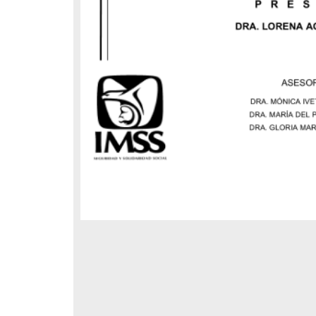
guez,
 y área
sporina,
 e