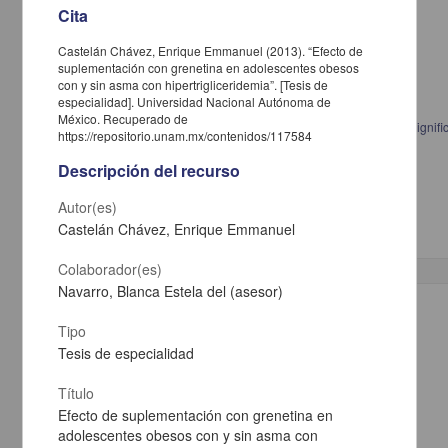
Cita
Castelán Chávez, Enrique Emmanuel (2013). “Efecto de
suplementación con grenetina en adolescentes obesos
con y sin asma con hipertrigliceridemia”. [Tesis de
especialidad]. Universidad Nacional Autónoma de
México. Recuperado de
Psicoanálisis y formación profesional en la FES Iztacala: análisis del signif
https://repositorio.unam.mx/contenidos/117584
Pantoja Palmeros, María Teresa, 1959-
2013
Descripción del recurso
Ciencias Sociales y Económicas,Medicina y Ciencias de la Salud
Maestría en Psicología (Psicología
Clínica
)
Autor(es)
Castelán Chávez, Enrique Emmanuel
Colaborador(es)
Navarro, Blanca Estela del (asesor)
Trabajo de grado
Tipo
Tesis de especialidad
Título
Efecto de suplementación con grenetina en
adolescentes obesos con y sin asma con