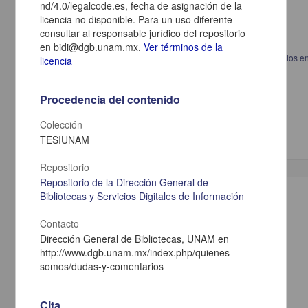
nd/4.0/legalcode.es, fecha de asignación de la
licencia no disponible. Para un uso diferente
consultar al responsable jurídico del repositorio
en bidi@dgb.unam.mx.
Ver términos de la
Eficacia de la inmunoterapia subcutánea en pacientes polisensibilizados 
licencia
pacientes monosensibilizados con rinitis y asma alérgica
Rivero Yeverino, Daniela
2013
Procedencia del contenido
Medicina y Ciencias de la Salud
Especialidad en Medicina (Alergia e Inmunología
Clínica
)
Colección
TESIUNAM
Repositorio
Repositorio de la Dirección General de
Trabajo de grado
Bibliotecas y Servicios Digitales de Información
Contacto
Dirección General de Bibliotecas, UNAM en
http://www.dgb.unam.mx/index.php/quienes-
somos/dudas-y-comentarios
Cita