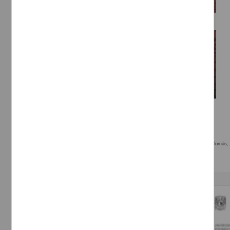
Música mexicana para piano del siglo xix
Sandoval Luna, Dulce Edith
2013
Artes y Humanidades
eléctrica
,; León, Tomás, 1826-1893, compositor. piano, re mayor Marcha patriótica,; León, Tomás,
Trabajo de grado