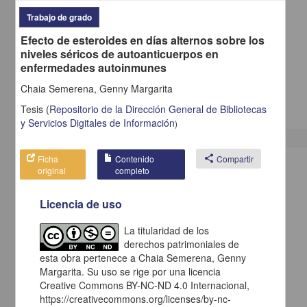
Trabajo de grado
Efecto de esteroides en días alternos sobre los
Actividad frontal delta rítmica intermitente como patrón postictal
niveles séricos de autoanticuerpos en
Villarreal Montemayor, Héctor Jorge; Torres Gómez, Armando
enfermedades autoinmunes
2013
Medicina y Ciencias de la Salud
Chaia Semerena, Genny Margarita
Especialidad en Medicina (Neurofisiología
Clínica
)
Tesis
(
Repositorio de la Dirección General de Bibliotecas
y Servicios Digitales de Información
)
Ficha
Contenido
share
Compartir
Trabajo de grado
original
completo
Licencia de uso
La titularidad de los
derechos patrimoniales de
esta obra pertenece a Chaia Semerena, Genny
Margarita. Su uso se rige por una licencia
Creative Commons BY-NC-ND 4.0 Internacional,
https://creativecommons.org/licenses/by-nc-