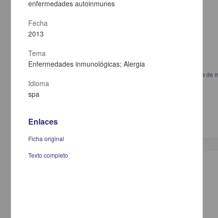
enfermedades autoinmunes
Fecha
2013
Tema
Enfermedades inmunológicas; Alergia
Variabilidad de las respuestas neurofisiológicas en cirugía de columna de 
Idioma
Salmerón Mercado, Mónica Edith; Soriano Sánchez, José Antonio
2013
spa
Medicina y Ciencias de la Salud
Especialidad en Medicina (Neurofisiología
Clínica
)
Enlaces
Ficha original
Texto completo
Trabajo de grado