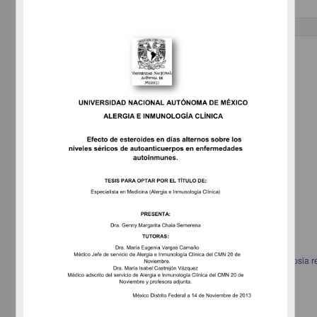
Trabajo de grado
Correlación patológico eeg en pacientes con displasia cortical y epilepsia re
Ramírez Ortega, Aura Judith
2013
Medicina y Ciencias de la Salud
Especialidad en Medicina (Neurofisiología
Clínica
)