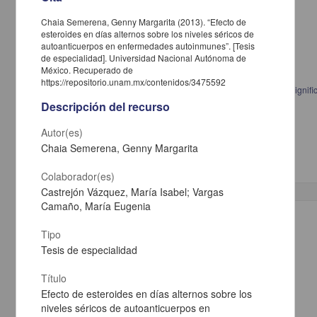
Chaia Semerena, Genny Margarita (2013). “Efecto de
esteroides en días alternos sobre los niveles séricos de
autoanticuerpos en enfermedades autoinmunes”. [Tesis
de especialidad]. Universidad Nacional Autónoma de
México. Recuperado de
https://repositorio.unam.mx/contenidos/3475592
Psicoanálisis y formación profesional en la FES Iztacala: análisis del signif
Descripción del recurso
Pantoja Palmeros, María Teresa, 1959-
2013
Ciencias Sociales y Económicas,Medicina y Ciencias de la Salud
Autor(es)
Maestría en Psicología (Psicología
Clínica
)
Chaia Semerena, Genny Margarita
Colaborador(es)
Castrejón Vázquez, María Isabel; Vargas
Camaño, María Eugenia
Trabajo de grado
Tipo
Tesis de especialidad
Título
Efecto de esteroides en días alternos sobre los
niveles séricos de autoanticuerpos en