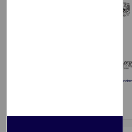
Una propuesta de renovación en el esmalte: esmaltografía y pintura electros
Zepeda Guerrero, Aurora Guadalupe, 1946-
2013
Artes y Humanidades
Programa de Posgrado en Artes y
Diseño