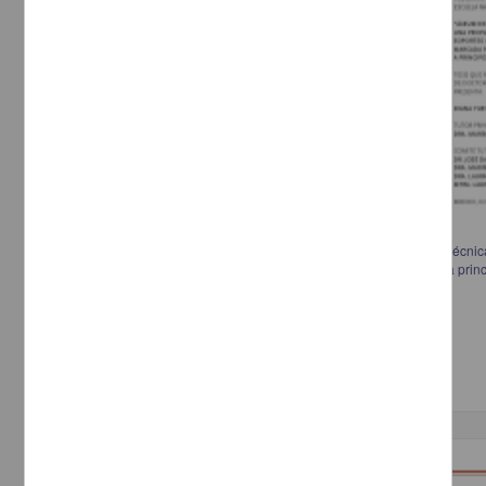
Álbum de familia:de las fotos de la abuela: una propuesta de obra en técnic
de una historia familiar marcada por la migración japonesa a México a princ
Estevez Gómez, Diana Yuriko, 1981-
2013
Artes y Humanidades
Doctorado en Artes y
Diseño
Trabajo de grado