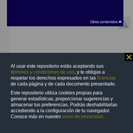
Trabajo de grado
Otros contenidos
⨯
Al usar este repositorio estás aceptando sus
términos y condiciones de uso
, y te obligas a
respetar los derechos expresados en las
licencias
de cada página y de cada documento presentado.
Mobiliario dual para dormitorio infantil
Este repositorio utiliza cookies propias para
Nava Ramírez, Viridiana Abigail
generar estadísticas, proporcionar sugerencias y
2013
almacenar tus preferencias. Podrás deshabilitarlas
Físico Matemáticas y Ciencias de la Tierra
accediendo a la configuración de tu navegador.
Licenciatura en
Diseño
Industrial
Conoce más en nuestro
aviso de privacidad.