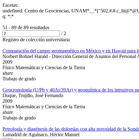
Facetas:
undefined: Centro de Geociencias, UNAM*__*["502.#.#.c_lit@*@U
q: *:*
51 - 89 de
89 resultados
/
2
Registro de colección universitaria
Comparación del campo geomagnético en México y en Hawaii para lo
Norbert Bohnel Harald - Dirección General de Asuntos del Personal
2009
Físico Matemáticas y Ciencias de la Tierra
share
Trabajo de grado
Geocronología (U/Pb y 40Ar/39Ar) y geoquímica de los intrusivos pal
Duque, Trujillo, José Fernando
2009
Físico Matemáticas y Ciencias de la Tierra
share
Trabajo de grado
Petrología y diagénesis de las dolomías con alta porosidad de la So
Lamadrid de Aguínaco, Héctor Manuel