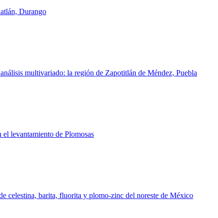
natlán, Durango
nálisis multivariado: la región de Zapotitlán de Méndez, Puebla
on el levantamiento de Plomosas
de celestina, barita, fluorita y plomo-zinc del noreste de México