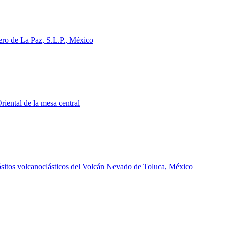
ero de La Paz, S.L.P., México
iental de la mesa central
depósitos volcanoclásticos del Volcán Nevado de Toluca, México