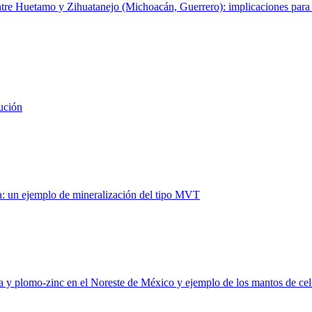
re Huetamo y Zihuatanejo (Michoacán, Guerrero): implicaciones para la
bución
la: un ejemplo de mineralización del tipo MVT
orita y plomo-zinc en el Noreste de México y ejemplo de los mantos de ce