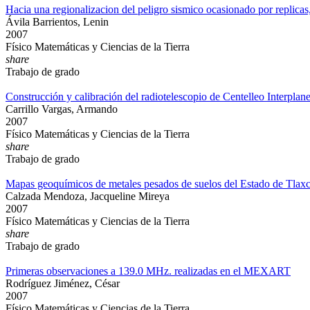
Hacia una regionalizacion del peligro sismico ocasionado por replicas
Ávila Barrientos, Lenin
2007
Físico Matemáticas y Ciencias de la Tierra
share
Trabajo de grado
Construcción y calibración del radiotelescopio de Centelleo Interpl
Carrillo Vargas, Armando
2007
Físico Matemáticas y Ciencias de la Tierra
share
Trabajo de grado
Mapas geoquímicos de metales pesados de suelos del Estado de Tlax
Calzada Mendoza, Jacqueline Mireya
2007
Físico Matemáticas y Ciencias de la Tierra
share
Trabajo de grado
Primeras observaciones a 139.0 MHz. realizadas en el MEXART
Rodríguez Jiménez, César
2007
Físico Matemáticas y Ciencias de la Tierra