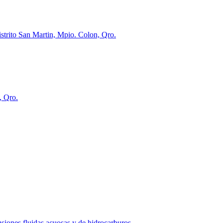
istrito San Martin, Mpio. Colon, Qro.
, Qro.
siones fluidas acuosas y de hidrocarburos