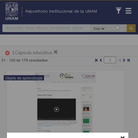
Repositorio Institucional de la UNAM
Todo
|
Cápsula educativa
cancel
51 - 100 de
179 resultados
/
4
Objeto de aprendizaje