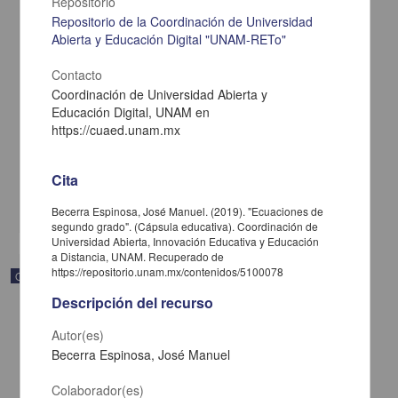
Repositorio
Repositorio de la Coordinación de Universidad
Abierta y Educación Digital "UNAM-RETo"
Contacto
Coordinación de Universidad Abierta y
Sistemas de desigualdades
Educación Digital, UNAM en
Becerra Espinosa, José Manuel - Coordinación de Universidad
https://cuaed.unam.mx
Abierta y Educación a Distancia, UNAM; Dirección General de la
Escuela Nacional Preparatoria, UNAM
2019-09-06
Multidisciplina
Cita
share
Becerra Espinosa, José Manuel. (2019). "Ecuaciones de
segundo grado". (Cápsula educativa). Coordinación de
Universidad Abierta, Innovación Educativa y Educación
a Distancia, UNAM. Recuperado de
https://repositorio.unam.mx/contenidos/5100078
Objeto de aprendizaje
Descripción del recurso
Autor(es)
Becerra Espinosa, José Manuel
Colaborador(es)