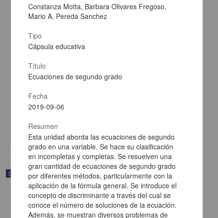
Constanza Motta, Barbara Olivares Fregoso,
Mario A. Pereda Sanchez
Tipo
Cápsula educativa
Título
Álgebra y modelado de funciones
Ecuaciones de segundo grado
Becerra Espinosa, José Manuel - Coordinación de Universidad
Abierta y Educación a Distancia, UNAM; Dirección General de la
Fecha
Escuela Nacional Preparatoria, UNAM
2019-09-06
2019-09-06
Multidisciplina
Resumen
share
Esta unidad aborda las ecuaciones de segundo
grado en una variable. Se hace su clasificación
en incompletas y completas. Se resuelven una
gran cantidad de ecuaciones de segundo grado
Objeto de aprendizaje
por diferentes métodos, particularmente con la
aplicación de la fórmula general. Se introduce el
concepto de discriminante a través del cual se
conoce el número de soluciones de la ecuación.
Además, se muestran diversos problemas de