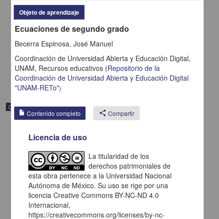
Función Inversa
Objeto de aprendizaje
Becerra Espinosa, José Manuel - Coordinación de Universidad
Ecuaciones de segundo grado
Abierta y Educación a Distancia, UNAM; Dirección General de la
Escuela Nacional Preparatoria, UNAM
Becerra Espinosa, José Manuel
2019-09-06
Multidisciplina
Coordinación de Universidad Abierta y Educación Digital,
UNAM,
Recursos educativos
(
Repositorio de la
share
Coordinación de Universidad Abierta y Educación Digital
"UNAM-RETo"
)
Objeto de aprendizaje
Contenido completo
share
Compartir
Licencia de uso
La titularidad de los
derechos patrimoniales de
esta obra pertenece a la Universidad Nacional
Autónoma de México. Su uso se rige por una
licencia Creative Commons BY-NC-ND 4.0
Internacional,
https://creativecommons.org/licenses/by-nc-