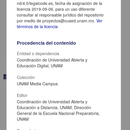
nd/4.0/legalcode.es, fecha de asignación de la
licencia 2019-09-06, para un uso diferente
consultar al responsable jurídico del repositorio
Modelado de funciones
por medio de proyectos@cuaed.unam.mx.
Ver
Becerra Espinosa, José Manuel - Coordinación de Universidad
términos de la licencia
Abierta y Educación a Distancia, UNAM; Dirección General de la
Escuela Nacional Preparatoria, UNAM
2019-09-06
Procedencia del contenido
Multidisciplina
Entidad o dependencia
share
Coordinación de Universidad Abierta y
Educación Digital, UNAM
Objeto de aprendizaje
Colección
UNAM Media Campus
Editor
Coordinación de Universidad Abierta y
Educación a Distancia, UNAM; Dirección
General de la Escuela Nacional Preparatoria,
UNAM