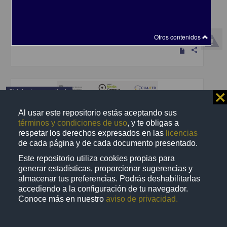
Becerra Espinosa, José Manuel - Coordinación de Universidad
Abierta y Educación a Distancia, UNAM; Dirección General de la
Escuela Nacional Preparatoria, UNAM
2019-09-06
Multidisciplina
Otros contenidos
share
Objeto de aprendizaje
⨯
Al usar este repositorio estás aceptando sus
términos y condiciones de uso
, y te obligas a
respetar los derechos expresados en las
licencias
de cada página y de cada documento presentado.
Este repositorio utiliza cookies propias para
generar estadísticas, proporcionar sugerencias y
almacenar tus preferencias. Podrás deshabilitarlas
accediendo a la configuración de tu navegador.
Conoce más en nuestro
aviso de privacidad.