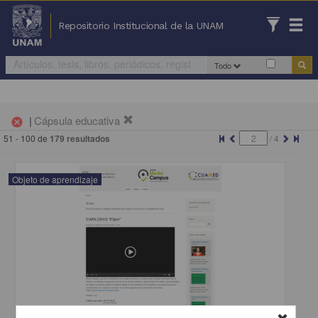
Repositorio Institucional de la UNAM
Todo
|
Cápsula educativa
cancel
51 - 100 de
179 resultados
/
4
Objeto de aprendizaje