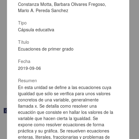
Constanza Motta, Barbara Olivares Fregoso,
Mario A. Pereda Sanchez
Tipo
Cápsula educativa
Título
Álgebra y modelado de funciones
Ecuaciones de primer grado
Becerra Espinosa, José Manuel - Coordinación de Universidad
Abierta y Educación a Distancia, UNAM; Dirección General de la
Fecha
Escuela Nacional Preparatoria, UNAM
2019-09-06
2019-09-06
Multidisciplina
Resumen
share
En esta unidad se define a las ecuaciones cuya
igualdad que sólo se verifica para unos valores
concretos de una variable, generalmente
llamada x. Se detalla como resolver una
Objeto de aprendizaje
ecuación que consiste en hallar los valores de la
variable que hacen cierta la igualdad. Se
expone como resolver ecuaciones de forma
práctica y su gráfica. Se resuelven ecuaciones
enteras, literales, fraccionarias y problemas de