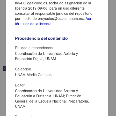
nd/4.0/legalcode.es, fecha de asignación de la
licencia 2019-09-06, para un uso diferente
consultar al responsable jurídico del repositorio
Modelado de funciones
por medio de proyectos@cuaed.unam.mx.
Ver
Becerra Espinosa, José Manuel - Coordinación de Universidad
términos de la licencia
Abierta y Educación a Distancia, UNAM; Dirección General de la
Escuela Nacional Preparatoria, UNAM
2019-09-06
Procedencia del contenido
Multidisciplina
Entidad o dependencia
share
Coordinación de Universidad Abierta y
Educación Digital, UNAM
Objeto de aprendizaje
Colección
UNAM Media Campus
Editor
Coordinación de Universidad Abierta y
Educación a Distancia, UNAM; Dirección
General de la Escuela Nacional Preparatoria,
UNAM