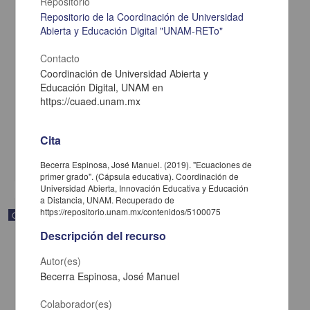
Repositorio
Repositorio de la Coordinación de Universidad
Abierta y Educación Digital "UNAM-RETo"
Contacto
Coordinación de Universidad Abierta y
Sistemas de desigualdades
Educación Digital, UNAM en
Becerra Espinosa, José Manuel - Coordinación de Universidad
https://cuaed.unam.mx
Abierta y Educación a Distancia, UNAM; Dirección General de la
Escuela Nacional Preparatoria, UNAM
2019-09-06
Multidisciplina
Cita
share
Becerra Espinosa, José Manuel. (2019). "Ecuaciones de
primer grado". (Cápsula educativa). Coordinación de
Universidad Abierta, Innovación Educativa y Educación
a Distancia, UNAM. Recuperado de
https://repositorio.unam.mx/contenidos/5100075
Objeto de aprendizaje
Descripción del recurso
Autor(es)
Becerra Espinosa, José Manuel
Colaborador(es)