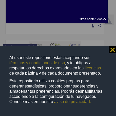
Becerra Espinosa, José Manuel - Coordinación de Universidad
Abierta y Educación a Distancia, UNAM; Dirección General de la
Escuela Nacional Preparatoria, UNAM
2019-09-06
Multidisciplina
Otros contenidos
share
Objeto de aprendizaje
⨯
Al usar este repositorio estás aceptando sus
términos y condiciones de uso
, y te obligas a
respetar los derechos expresados en las
licencias
de cada página y de cada documento presentado.
Este repositorio utiliza cookies propias para
generar estadísticas, proporcionar sugerencias y
almacenar tus preferencias. Podrás deshabilitarlas
accediendo a la configuración de tu navegador.
Conoce más en nuestro
aviso de privacidad.