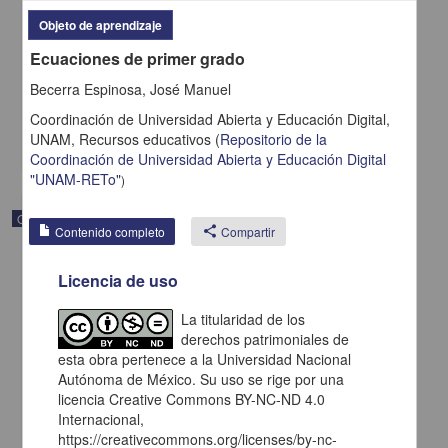
Función Inversa
Objeto de aprendizaje
Becerra Espinosa, José Manuel - Coordinación de Universidad
Ecuaciones de primer grado
Abierta y Educación a Distancia, UNAM; Dirección General de la
Escuela Nacional Preparatoria, UNAM
Becerra Espinosa, José Manuel
2019-09-06
Multidisciplina
Coordinación de Universidad Abierta y Educación Digital,
UNAM,
Recursos educativos
(
Repositorio de la
share
Coordinación de Universidad Abierta y Educación Digital
"UNAM-RETo"
)
Objeto de aprendizaje
Contenido completo
share
Compartir
Licencia de uso
La titularidad de los
derechos patrimoniales de
esta obra pertenece a la Universidad Nacional
Autónoma de México. Su uso se rige por una
licencia Creative Commons BY-NC-ND 4.0
Internacional,
https://creativecommons.org/licenses/by-nc-