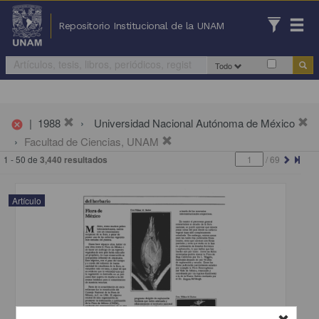
Repositorio Institucional de la UNAM
Todo
|
1988
Universidad Nacional Autónoma de México
cancel
Facultad de Ciencias, UNAM
1 - 50 de
3,440 resultados
/
69
Artículo