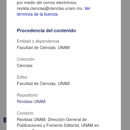
por medio del correo electrónico
revista.ciencias@ciencias.unam.mx.
Ver
términos de la licencia
Procedencia del contenido
Entidad o dependencia
Facultad de Ciencias, UNAM
Colección
Ciencias
Estrategias de ciclo de vida
Editor
Morales Barrera, Eduardo - Facultad de Ciencias, UNAM
2009-10-05
Facultad de Ciencias, UNAM
Multidisciplina
Repositorio
share
Revistas UNAM
Contacto
Revistas UNAM. Dirección General de
Artículo
Publicaciones y Fomento Editorial, UNAM en