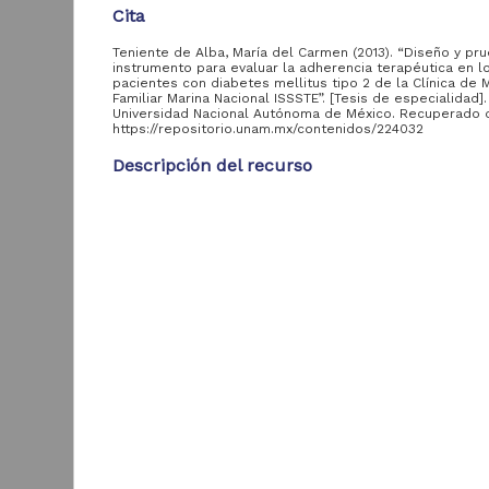
Tesis de doctorado
30
Cita
Tra
Teniente de Alba, María del Carmen (2013). “Diseño y pr
instrumento para evaluar la adherencia terapéutica en l
Entidad
pacientes con diabetes mellitus tipo 2 de la Clínica de 
Familiar Marina Nacional ISSSTE”. [Tesis de especialidad].
aportante
Universidad Nacional Autónoma de México. Recuperado 
de la UNAM
https://repositorio.unam.mx/contenidos/224032
Descripción del recurso
Facultad de
226
Medicina, UNAM
Autor(es)
Facultad de
Teniente de Alba, María del Carmen
142
Ingeniería, UNAM
Colaborador(es)
Facultad de Estudios
García Pedroza, Felipe de Jesús (asesor); Torres G
Superiores Aragón,
104
Ángela (asesor)
UNAM
Facultad de Estudios
Tipo
D
Superiores
58
Tesis de especialidad
e
Cuautitlán, UNAM
s
Título
Facultad de
57
Diseño y prueba de un instrumento para evaluar la
Odontología, UNAM
G
adherencia terapéutica en los pacientes con diabe
2
Escuela Nacional de
mellitus tipo 2 de la Clínica de Medicina Familiar M
I
Artes Plásticas,
41
Nacional ISSSTE
UNAM