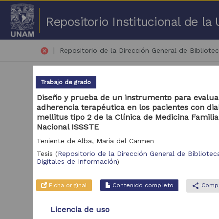
Repositorio Institucional de l
|
cancel
Repositorio de la Dirección General de Bibliotec
Trabajo de grado
Diseño y prueba de un instrumento para evalua
adherencia terapéutica en los pacientes con di
mellitus tipo 2 de la Clínica de Medicina Famili
Nacional ISSSTE
1 -
Teniente de Alba, María del Carmen
Repositorio
Tesis
(
Repositorio de la Dirección General de Biblioteca
Tra
Digitales de Información
)
Repositorio de la
1,889
Dirección General de
Bibliotecas y
Ficha original
Contenido completo
share
Compa
Servicios Digitales de
Información
Licencia de uso