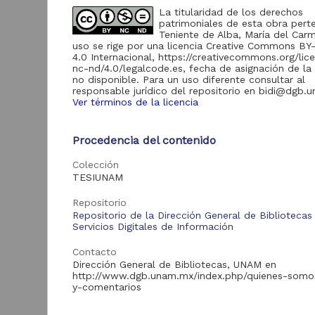
La titularidad de los derechos
patrimoniales de esta obra pert
Acervo
Teniente de Alba, María del Car
uso se rige por una licencia Creative Commons B
4.0 Internacional, https://creativecommons.org/lic
Tesis
1,889
nc-nd/4.0/legalcode.es, fecha de asignación de la 
no disponible. Para un uso diferente consultar al
responsable jurídico del repositorio en bidi@dgb.
Ver términos de la licencia
F
Tipo de
l
recurso
r
Procedencia del contenido
p
Trabajo de grado
1,889
P
Colección
A
TESIUNAM
2
M
Repositorio
S
Tipo de
Repositorio de la Dirección General de Bibliotecas
contenido
Servicios Digitales de Información
con
col
Contacto
ISS
Tesis de especialidad
947
Dirección General de Bibliotecas, UNAM en
Tesis de licenciatura
http://www.dgb.unam.mx/index.php/quienes-somo
697
y-comentarios
Tesis de maestría
215