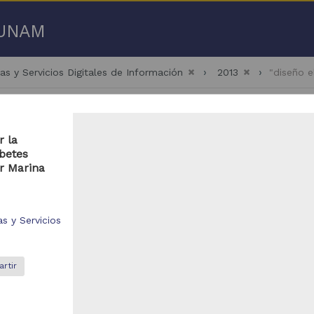
a UNAM
as y Servicios Digitales de Información
2013
"diseño e
r la
abetes
ar Marina
 50 de
1,889 resultados
s y Servicios
bajo de grado
Trabajo de grado
rtir