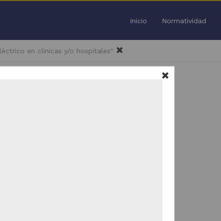
Inicio
Normatividad
léctrico en clinicas y/o hospitales"
Todo
/
38
Trabajo de grado