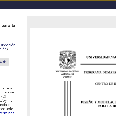
a UNAM
 para la
Repositorio de la Dirección General de Bibliotecas y Servicios D
UNAM
Tesis de doctorado
"diseño eléctrico en clinicas
Dirección
ción
)
rtir
o se encontraron registros
enece a
recomienda realizar una de las siguientes acciones:
u uso se
 4.0
es/by-nc-
Eliminar los filtros de opciones avanzadas y realizar la búsqueda
encia no
ponsable
Debido a que el enlace posiblemente haya caducado, realizar nue
términos
la pagina de inicio
).