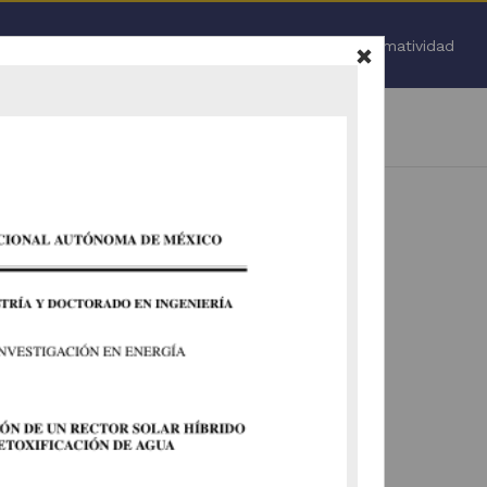
Inicio
Normatividad
igitales de Información
 y/o hospitales"
Todo
.
 nuevamente (
ir a la pagina de inicio
).
vamente la selección de facetas (
ir a