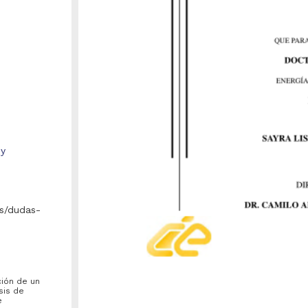
 y
s/dudas-
ción de un
esis de
e