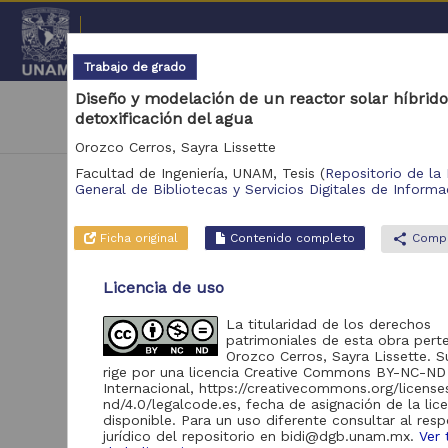
Repositorio Institucional de l
Trabajo de grado
Diseño y modelación de un reactor solar híbrido
|
cancel
Universidad Nacional Autónoma de México
detoxificación del agua
Coordinación General de Estudios de Posgrado, 
Orozco Cerros, Sayra Lissette
Facultad de Ingeniería, UNAM,
Tesis
(
Repositorio de la 
General de Bibliotecas y Servicios Digitales de Informa
Ficha original
Contenido completo
share
Compa
Licencia de uso
N
La titularidad de los derechos
patrimoniales de esta obra pert
Se 
Orozco Cerros, Sayra Lissette. S
rige por una licencia Creative Commons BY-NC-ND
Internacional, https://creativecommons.org/licens
nd/4.0/legalcode.es, fecha de asignación de la lic
disponible. Para un uso diferente consultar al res
jurídico del repositorio en bidi@dgb.unam.mx.
Ver 