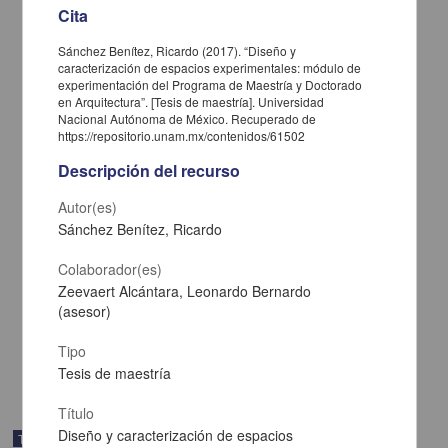
Cita
Sánchez Benítez, Ricardo (2017). “Diseño y
caracterización de espacios experimentales: módulo de
experimentación del Programa de Maestría y Doctorado
en Arquitectura”. [Tesis de maestría]. Universidad
Nacional Autónoma de México. Recuperado de
https://repositorio.unam.mx/contenidos/61502
Descripción del recurso
Autor(es)
La motivacion en los alumnos de la Maestria en Pedagogia de la
Sánchez Benítez, Ricardo
ENEP Aragon: una perspectiva psicopedagogica desde un enfoque
humanista
Colaborador(es)
Ramirez Pantoja, Ana Maria
Zeevaert Alcántara, Leonardo Bernardo
2003
(asesor)
Artes y Humanidades
Tesis de
maestría
Tipo
share
Tesis de maestría
Título
Diseño y caracterización de espacios
Trabajo de grado