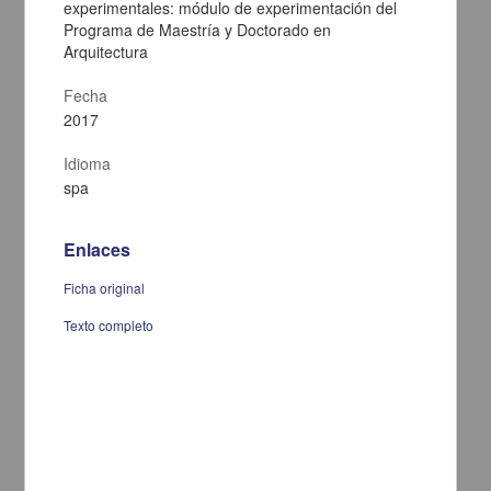
experimentales: módulo de experimentación del
Programa de Maestría y Doctorado en
Arquitectura
Fecha
2017
Idioma
spa
Enlaces
Ficha original
Programa de maestria en doctorado en psicologia residencia en
Texto completo
medicina conductual
Alquicira Palacios, Damian
2002
Ciencias Sociales y Económicas,Medicina y Ciencias de la Salud
Tesis de
maestría
share