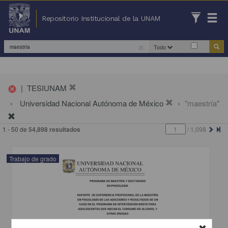
Repositorio Institucional de la UNAM
Todo
|
TESIUNAM
cancel
Universidad Nacional Autónoma de México
"maestría"
1 - 50 de
54,898 resultados
/
1,098
Trabajo de grado