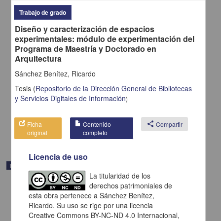
Trabajo de grado
Diseño y caracterización de espacios
experimentales: módulo de experimentación del
Programa de Maestría y Doctorado en
Arquitectura
Nivel de calidad de las tesis de la maestría en enfermería a partir del
Sánchez Benítez, Ricardo
resumen de la tesis, periodo 2015 a 2020
Ramírez Hernández, Cynthia
Tesis
(
Repositorio de la Dirección General de Bibliotecas
2022
y Servicios Digitales de Información
)
Medicina y Ciencias de la Salud
Tesis de
maestría
Ficha
Contenido
share
Compartir
share
original
completo
Licencia de uso
Trabajo de grado
La titularidad de los
derechos patrimoniales de
esta obra pertenece a Sánchez Benítez,
Ricardo. Su uso se rige por una licencia
Creative Commons BY-NC-ND 4.0 Internacional,