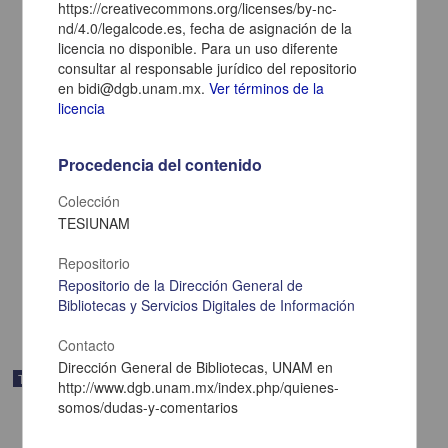
https://creativecommons.org/licenses/by-nc-
nd/4.0/legalcode.es, fecha de asignación de la
licencia no disponible. Para un uso diferente
consultar al responsable jurídico del repositorio
en bidi@dgb.unam.mx.
Ver términos de la
licencia
Procedencia del contenido
Evaluación del plan de estudios de una maestría en ciencias de la
tierra, desde la opinión de sus estudiantes y egresados
Colección
Rodríguez Badillo, Nora Gabriela
TESIUNAM
2024
Medicina y Ciencias de la Salud,Ciencias Sociales y Económicas
Repositorio
Tesis de
maestría
Repositorio de la Dirección General de
share
Bibliotecas y Servicios Digitales de Información
Contacto
Dirección General de Bibliotecas, UNAM en
Trabajo de grado
http://www.dgb.unam.mx/index.php/quienes-
somos/dudas-y-comentarios