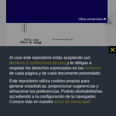
Otros contenidos
⨯
El ejercicio docente en el discurso de la practica institucional: el caso
de los seminarios en la maestria en enseñanza superior
Al usar este repositorio estás aceptando sus
Romero Hernández, José Luis
términos y condiciones de uso
, y te obligas a
1997
respetar los derechos expresados en las
licencias
Artes y Humanidades
de cada página y de cada documento presentado.
Tesis de
maestría
Este repositorio utiliza cookies propias para
share
generar estadísticas, proporcionar sugerencias y
almacenar tus preferencias. Podrás deshabilitarlas
accediendo a la configuración de tu navegador.
Trabajo de grado
Conoce más en nuestro
aviso de privacidad.