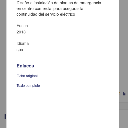
Diseño e instalación de plantas de emergencia
en centro comercial para asegurar la
continuidad del servicio eléctrico
Fecha
2013
Idioma
spa
Diseño de un reductor cicloidal para un vehículo eléctrico
Enlaces
Regalado Martinez, Gerardo
Ficha original
2013
Ingenierías
Texto completo
Diseño
de un reductor cicloidal para un vehículo eléctrico
Trabajo de grado