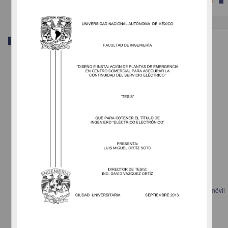
Trabajo de grado
Criterios básicos de diseño e instalación de una subestación eléctrica móvil
230kV/23kV convencional
Morales Solís, Alexis
2013
Ingenierías