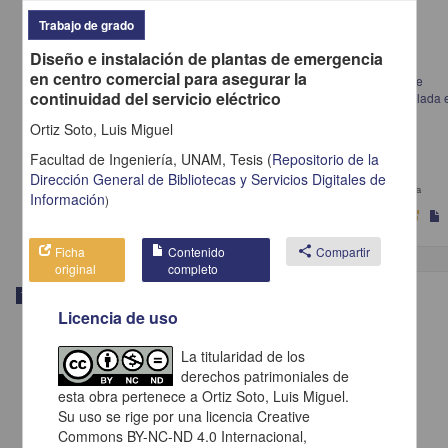
Trabajo de grado
Diseño e instalación de plantas de emergencia
en centro comercial para asegurar la
Diseño construcción para sustitución, pruebas y puesta en operación de
continuidad del servicio eléctrico
subestación eléctrica de potencia, servicio interior, ampliada y encapsulada 
gas hexafluoruro de azufre SF6, para la Cd. de Taxco, Gro.
Ortiz Soto, Luis Miguel
Romero Gutierrez, Juan Felipe
2013
Facultad de Ingeniería, UNAM,
Tesis
(
Repositorio de la
Ingenierías
Dirección General de Bibliotecas y Servicios Digitales de
Diseño
construcción para sustitución, pruebas y puesta en operación de subestación eléctrica
Información
)
Ficha
Contenido
share
Compartir
original
completo
Trabajo de grado
Licencia de uso
La titularidad de los
derechos patrimoniales de
esta obra pertenece a Ortiz Soto, Luis Miguel.
Su uso se rige por una licencia Creative
Commons BY-NC-ND 4.0 Internacional,