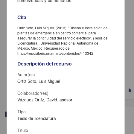
somos/dudas-y-comentarios
Cita
Ortiz Soto, Luis Miguel. (2013). "Diseño e instalación de
plantas de emergencia en centro comercial para
asegurar la continuidad del servicio eléctrico". (Tesis de
Licenciatura). Universidad Nacional Autónoma de
México, México. Recuperado de
https://repositorio.unam.mx/contenidos/413342
Diseño de guitarra eléctrica
Descripción del recurso
Hernández Montesinos, Javier
2013
Autor(es)
Ingenierías
Ortiz Soto, Luis Miguel
Diseño
de guitarra eléctrica
Colaborador(es)
Vázquez Ortíz, David, asesor
Tipo
Trabajo de grado
Tesis de licenciatura
Título