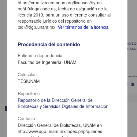
https://creativecommons.org/licenses/by-nc-
nd/4.0/legalcode.es, fecha de asignación de la
licencia 2013, para un uso diferente consultar al
responsable jurídico del repositorio en
bidi@dgb.unam.mx.
Ver términos de la licencia
Documentación requerida para el sistema de gestión de calidad del laborato
Procedencia del contenido
clínico de un hospital según la norma ISO 15189-2007 : laboratorios clínicos
requisitos particulares para la calidad y competencia
Entidad o dependencia
Rodriguez Haro, Jeannette
Facultad de Ingeniería, UNAM
2013
Biología y Química
Colección
de un
hospital
según la norma ISO 15189-2007 : laboratorios clínicos-requisitos particulares para la 
TESIUNAM
Repositorio
Repositorio de la Dirección General de
Bibliotecas y Servicios Digitales de Información
Trabajo de grado
Contacto
Dirección General de Bibliotecas, UNAM en
http://www.dgb.unam.mx/index.php/quienes-