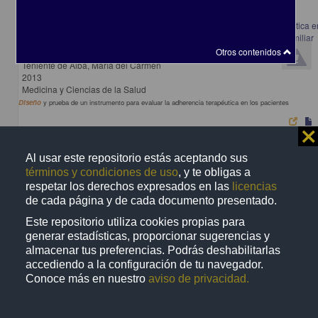
Diseño y prueba de un instrumento para evaluar la adherencia terapéutica e
los pacientes con diabetes mellitus tipo 2 de la Clínica de Medicina Familiar
Marina Nacional ISSSTE
Otros contenidos
Teniente de Alba, María del Carmen
2013
Medicina y Ciencias de la Salud
Diseño
y prueba de un instrumento para evaluar la adherencia terapéutica en los pacientes
⨯
Al usar este repositorio estás aceptando sus
términos y condiciones de uso
, y te obligas a
Trabajo de grado
respetar los derechos expresados en las
licencias
de cada página y de cada documento presentado.
Este repositorio utiliza cookies propias para
generar estadísticas, proporcionar sugerencias y
almacenar tus preferencias. Podrás deshabilitarlas
accediendo a la configuración de tu navegador.
Conoce más en nuestro
aviso de privacidad.