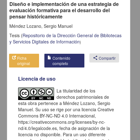
Diseño e implementación de una estrategia de
Eliminar los filtros de opciones avanzadas y realizar la búsqueda
evaluación formativa para el desarrollo del
nuevamente (
ir a la pagina de inicio
).
pensar históricamente
Debido a que el enlace posiblemente haya caducado, realizar
Méndez Lozano, Sergio Manuel
nuevamente la selección de facetas (
ir a la pagina de inicio
).
Tesis
(
Repositorio de la Dirección General de Bibliotecas
y Servicios Digitales de Información
)
Ficha
Contenido
share
Compartir
original
completo
Licencia de uso
La titularidad de los
derechos patrimoniales de
esta obra pertenece a Méndez Lozano, Sergio
Manuel. Su uso se rige por una licencia Creative
Commons BY-NC-ND 4.0 Internacional,
https://creativecommons.org/licenses/by-nc-
nd/4.0/legalcode.es, fecha de asignación de la
licencia no disponible. Para un uso diferente